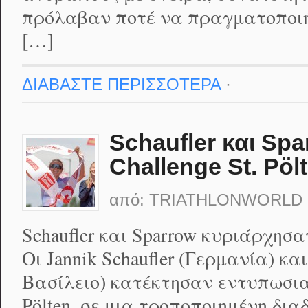
πρόλαβαν ποτέ να πραγματοποιή
[…]
ΔΙΑΒΑΣΤΕ ΠΕΡΙΣΣΟΤΕΡΑ
·
Schaufler και Sp
Challenge St. Pöl
από:
TRIATHLONWORLD
Schaufler και Sparrow κυριάρχησαν
Οι Jannik Schaufler (Γερμανία) κα
Βασίλειο) κατέκτησαν εντυπωσιακέ
Pölten, σε μια τροποποιημένη δι