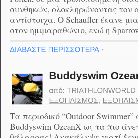
συνθηκών, ολοκληρώνοντας τον αγ
αντίστοιχα. Ο Schaufler έκανε 
στον ημιμαραθώνιο, ενώ η Sparr
ΔΙΑΒΑΣΤΕ ΠΕΡΙΣΣΟΤΕΡΑ
·
Buddyswim Ozea
από:
TRIATHLONWORLD
ΕΞΟΠΛΙΣΜΌΣ
,
ΕΞΟΠΛΙΣ
Τα περιοδικό “Outdoor Swimmer”
Buddyswim OzeanX ως τα πιο άνε
θάλασσας! Ανακάλυψε γιατί ξεχ