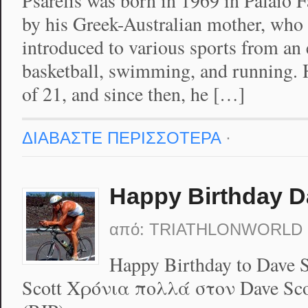
Psarelis was born in 1969 in Palaio F
by his Greek-Australian mother, who
introduced to various sports from an 
basketball, swimming, and running. H
of 21, and since then, he […]
ΔΙΑΒΑΣΤΕ ΠΕΡΙΣΣΟΤΕΡΑ
·
Happy Birthday D
από:
TRIATHLONWORLD
Happy Birthday to Dave S
Scott Χρόνια πολλά στον Dave Sc