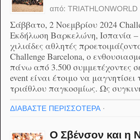
από:
TRIATHLONWORLD
Σάββατο, 2 Νοεμβρίου 2024 Challe
Εκδήλωση Βαρκελώνη, Ισπανία – [
χιλιάδες αθλητές προετοιμάζοντ
Challenge Barcelona, ο ενθουσιασ
πάνω από 3.500 συμμετέχοντες σε
event είναι έτοιμο να μαγνητίσει
τριάθλου παγκοσμίως. Ως συγκιν
ΔΙΑΒΑΣΤΕ ΠΕΡΙΣΣΟΤΕΡΑ
·
Ο Σβένσον και η 