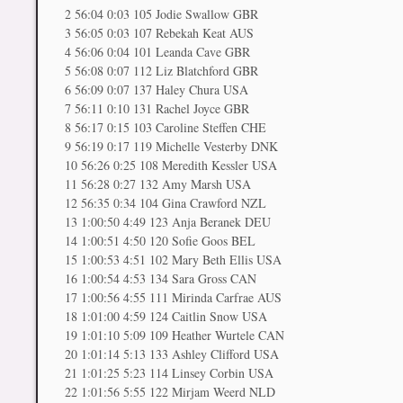
2 56:04 0:03 105 Jodie Swallow GBR
3 56:05 0:03 107 Rebekah Keat AUS
4 56:06 0:04 101 Leanda Cave GBR
5 56:08 0:07 112 Liz Blatchford GBR
6 56:09 0:07 137 Haley Chura USA
7 56:11 0:10 131 Rachel Joyce GBR
8 56:17 0:15 103 Caroline Steffen CHE
9 56:19 0:17 119 Michelle Vesterby DNK
10 56:26 0:25 108 Meredith Kessler USA
11 56:28 0:27 132 Amy Marsh USA
12 56:35 0:34 104 Gina Crawford NZL
13 1:00:50 4:49 123 Anja Beranek DEU
14 1:00:51 4:50 120 Sofie Goos BEL
15 1:00:53 4:51 102 Mary Beth Ellis USA
16 1:00:54 4:53 134 Sara Gross CAN
17 1:00:56 4:55 111 Mirinda Carfrae AUS
18 1:01:00 4:59 124 Caitlin Snow USA
19 1:01:10 5:09 109 Heather Wurtele CAN
20 1:01:14 5:13 133 Ashley Clifford USA
21 1:01:25 5:23 114 Linsey Corbin USA
22 1:01:56 5:55 122 Mirjam Weerd NLD