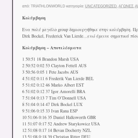
από:
TRIATHLONWORLD
κατηγορία:
UNCATEGORIZED
,
ΑΓΏΝΕΣ
,
Α
Κολύμβηση
Ενα πολύ μεγάλο group δημιουργήθηκε στην κολύμβηση. Πρώ
Dirk Bockel, Frederick Van Lierde…ενώ έμεινε σηματικά πίσω
Κολύμβηση – Αποτελέσματα
1 50:51 18 Brandon Marsh USA
2 50:52 0:02 53 Clayton Fettell AUS
3 50:56 0:05 1 Pete Jacobs AUS
4 51:02 0:11 6 Frederik Van Lierde BEL
5 51:02 0:12 46 Marko Albert EST
6 51:02 0:12 37 Igor Amorelli BRA
7 51:04 0:13 7 Tim O’Donnell USA
8 51:04 0:14 47 Dirk Bockel LUX
9 51:06 0:15 33 Ivan Rana ESP
10 51:06 0:16 35 Daniel Halksworth GBR
11 51:07 0:17 52 Andrew Starykowicz USA
12 51:08 0:17 14 Bevan Docherty NZL
13 51:08 0:18 39 Christian Ritter DEU