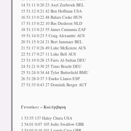
14 51:11 0:20 23 Axel Zeebroek BEL
15 51:12 0:21 42 Ben Hoffman USA
16 51:13 0:22 48 Balazs Csoke HUN
17 51:13 0:22 10 Bas Diederen NLD
18 51:13 0:23 55 James Cunnama ZAF
19 51:14 0:23 5 Craig Alexander AUS
20 51:15 0:24 21 Bert Jammaer BEL
21 51:17 0:26 49 Luke McKenzie AUS
22 51:17 0:27 11 Luke Bell AUS
23 51:19 0:28 15 Faris Al-Sultan DEU
24 51:21 0:30 25 Timo Bracht DEU
25 51:24 0:34 44 Tyler Butterfield BMU
26 51:28 0:37 3 Eneko Llanos ESP
27 51:33 0:43 27 Dominik Berger AUT
Γυναίκες – Κολύμβηση
1 53:55 137 Haley Chura USA
2 54:01 0:07 105 Jodie Swallow GBR
3 54:04 0:10 101 Leanda Cave GBR