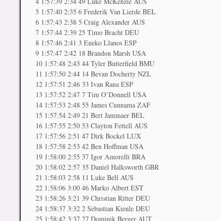
4 1:57:39 2:34 49 Luke McKenzie AUS
5 1:57:40 2:35 6 Frederik Van Lierde BEL
6 1:57:43 2:38 5 Craig Alexander AUS
7 1:57:44 2:39 25 Timo Bracht DEU
8 1:57:46 2:41 3 Eneko Llanos ESP
9 1:57:47 2:42 18 Brandon Marsh USA
10 1:57:48 2:43 44 Tyler Butterfield BMU
11 1:57:50 2:44 14 Bevan Docherty NZL
12 1:57:51 2:46 33 Ivan Rana ESP
13 1:57:52 2:47 7 Tim O’Donnell USA
14 1:57:53 2:48 55 James Cunnama ZAF
15 1:57:54 2:49 21 Bert Jammaer BEL
16 1:57:55 2:50 53 Clayton Fettell AUS
17 1:57:56 2:51 47 Dirk Bockel LUX
18 1:57:58 2:53 42 Ben Hoffman USA
19 1:58:00 2:55 37 Igor Amorelli BRA
20 1:58:02 2:57 35 Daniel Halksworth GBR
21 1:58:03 2:58 11 Luke Bell AUS
22 1:58:06 3:00 46 Marko Albert EST
23 1:58:26 3:21 39 Christian Ritter DEU
24 1:58:37 3:32 2 Sebastian Kienle DEU
25 1:58:42 3:37 27 Dominik Berger AUT