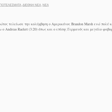
ΠΟΤΕΛΈΣΜΑΤΑ
,
ΔΙΕΘΝΉ ΝΈΑ
,
ΝΈΑ
τος τελείωσε την κολύμβηση ο Αμερικάνος Brandon Marsh ενώ πολύ κοντ
 ο Andreas Raelert (3:20) όπως και ο επίσης Γερμανός και μεγάλο φαβορ