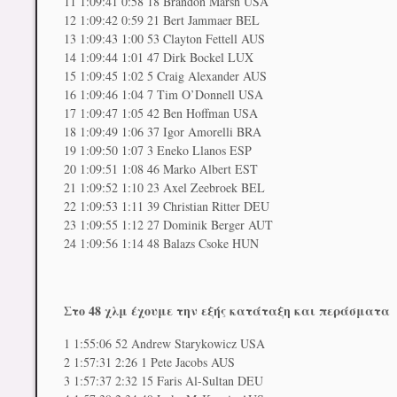
11 1:09:41 0:58 18 Brandon Marsh USA
12 1:09:42 0:59 21 Bert Jammaer BEL
13 1:09:43 1:00 53 Clayton Fettell AUS
14 1:09:44 1:01 47 Dirk Bockel LUX
15 1:09:45 1:02 5 Craig Alexander AUS
16 1:09:46 1:04 7 Tim O’Donnell USA
17 1:09:47 1:05 42 Ben Hoffman USA
18 1:09:49 1:06 37 Igor Amorelli BRA
19 1:09:50 1:07 3 Eneko Llanos ESP
20 1:09:51 1:08 46 Marko Albert EST
21 1:09:52 1:10 23 Axel Zeebroek BEL
22 1:09:53 1:11 39 Christian Ritter DEU
23 1:09:55 1:12 27 Dominik Berger AUT
24 1:09:56 1:14 48 Balazs Csoke HUN
Στο 48 χλμ έχουμε την εξής κατάταξη και περάσματα
1 1:55:06 52 Andrew Starykowicz USA
2 1:57:31 2:26 1 Pete Jacobs AUS
3 1:57:37 2:32 15 Faris Al-Sultan DEU