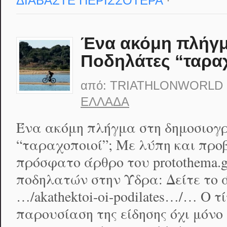
ΔΙΑΒΑΣΤΕ ΠΕΡΙΣΣΟΤΕΡΑ
·
Ένα ακόμη πλήγμ
Ποδηλάτες “ταραχ
από:
TRIATHLONWORLD
ΕΛΛΆΔΑ
Ένα ακόμη πλήγμα στη δημοσιογ
“ταραχοποιοί”; Με λύπη και προ
πρόσφατο άρθρο του protothema.g
ποδηλατών στην Ύδρα: Δείτε το άρ
…/akathektoi-oi-podilates…/… Ο τ
παρουσίαση της είδησης όχι μόνο