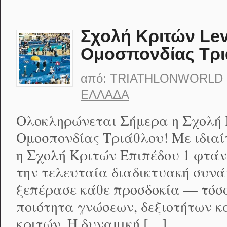
Σχολή Κριτών Lev
Ομοσπονδίας Τρι
από:
TRIATHLONWORLD
ΕΛΛΆΔΑ
Ολοκληρώνεται Σήμερα η Σχολή Κ
Ομοσπονδίας Τριάθλου! Με ιδιαί
η Σχολή Κριτών Επιπέδου 1 φτάνε
την τελευταία διαδικτυακή συνάν
ξεπέρασε κάθε προσδοκία — τόσο 
ποιότητα γνώσεων, δεξιοτήτων 
κριτών. Η δυναμική […]