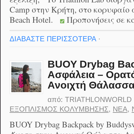
Camp στην Κρήτη, στο κορυφαίο α
Beach Hotel.
Προπονήσεις σε κ
ΔΙΑΒΑΣΤΕ ΠΕΡΙΣΣΟΤΕΡΑ
·
BUOY Drybag Ba
Ασφάλεια – Ορατό
Ανοιχτή Θάλασσ
από:
TRIATHLONWORLD
ΕΞΟΠΛΙΣΜΌΣ ΚΟΛΎΜΒΗΣΗΣ
,
ΝΈΑ
,
BUOY Drybag Backpack by Buddy