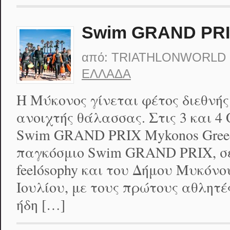
Swim GRAND PRI
από:
TRIATHLONWORLD
ΕΛΛΆΔΑ
Η Μύκονος γίνεται φέτος διεθνή
ανοιχτής θάλασσας. Στις 3 και 4
Swim GRAND PRIX Mykonos Greec
παγκόσμιο Swim GRAND PRIX, σ
feelόsophy και του Δήμου Μυκόνο
Ιουλίου, με τους πρώτους αθλητέ
ήδη […]