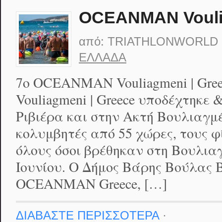
OCEANMAN Voulia
από:
TRIATHLONWORLD
ΕΛΛΆΔΑ
7ο OCEANMAN Vouliagmeni | Gr
Vouliagmeni | Greece υποδέχτηκε
Ριβιέρα και στην Ακτή Βουλιαγμ
κολυμβητές από 55 χώρες, τους φί
όλους όσοι βρέθηκαν στη Βουλιαγ
Ιουνίου. Ο Δήμος Βάρης Βούλας Β
OCEANMAN Greece, […]
ΔΙΑΒΑΣΤΕ ΠΕΡΙΣΣΟΤΕΡΑ
·