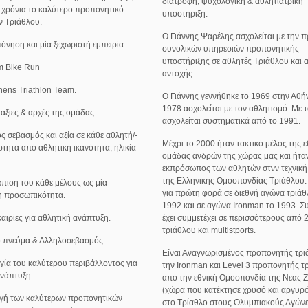
διατροφή, ψυχολογική & αθλητιατρική
0 χρόνια το καλύτερο προπονητικό
υποστήριξη.
ν Τριάθλου.
O Γιάννης Ψαρέλης ασχολείται με την
νηση και μία ξεχωριστή εμπειρία.
συνολικών υπηρεσιών προπονητικής
υποστήριξης σε αθλητές Τριάθλου και
m Bike Run
αντοχής.
Athens Triathlon Team.
O Γιάννης γεννήθηκε το 1969 στην Αθή
1978 ασχολείται με τον αθλητισμό. Με 
 αξίες & αρχές της ομάδας
ασχολείται συστηματικά από το 1991.
ς σεβασμός και αξία σε κάθε αθλητή/-
Μέχρι το 2000 ήταν τακτικό μέλος της ε
ρτητα από αθλητική ικανότητα, ηλικία
ομάδας ανδρών της χώρας μας και ήτα
εκπρόσωπος των αθλητών στνν τεχνική
της Ελληνικής Ομοσπονδίας Τριάθλου. 
ώπιση του κάθε μέλους ως μία
για πρώτη φορά σε διεθνή αγώνα τριάθ
η προσωπικότητα.
1992 και σε αγώνα Ironman το 1993. Σ
υκαιρίες για αθλητική ανάπτυξη.
έχει συμμετέχει σε περισσότερους από 
τριάθλου και multistports.
ό πνεύμα & Αλληλοσεβασμός.
Είναι Αναγνωρισμένος προπονητής τρ
γία του καλύτερου περιβάλλοντος για
την Ironman και Level 3 προπονητής τ
ανάπτυξη.
από την εθνική Ομοσπονδία της Νεας 
(χώρα που κατέκτησε χρυσό και αργυρό
γή των καλύτερων προπονητικών
στο Τρίαθλο στους Ολυμπιακούς Αγώνε