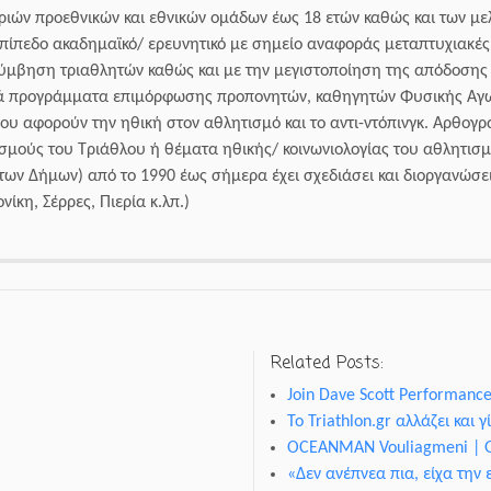
τριών προεθνικών και εθνικών ομάδων έως 18 ετών καθώς και των μ
επίπεδο ακαδημαϊκό/ ερευνητικό με σημείο αναφοράς μεταπτυχιακές 
λύμβηση τριαθλητών καθώς και με την μεγιστοποίηση της απόδοσης 
κά προγράμματα επιμόρφωσης προπονητών, καθηγητών Φυσικής Αγω
ου αφορούν την ηθική στον αθλητισμό και το αντι-ντόπινγκ. Αρθογρ
σμούς του Τριάθλου ή θέματα ηθικής/ κοινωνιολογίας του αθλητισμο
ων Δήμων) από το 1990 έως σήμερα έχει σχεδιάσει και διοργανώσε
ίκη, Σέρρες, Πιερία κ.λπ.)
Related Posts:
Join Dave Scott Performanc
Το Triathlon.gr αλλάζει και γ
OCEANMAN Vouliagmeni | 
«Δεν ανέπνεα πια, είχα την