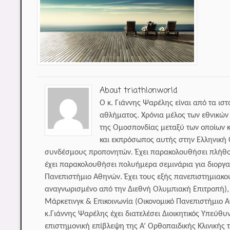
About triathlonworld
Ο κ. Γιάννης Ψαρέλης είναι από τα ισ
αθλήματος. Χρόνια μέλος των εθνικώ
της Ομοσπονδίας μεταξύ των οποίων κ
και εκπρόσωπος αυτής στην Ελληνική
συνδέσμους προπονητών. Έχει παρακολουθήσει πλήθος
έχει παρακολουθήσει πολυήμερα σεμινάρια για διοργα
Πανεπιστήμιο Αθηνών. Έχει τους εξής πανεπιστημιακο
αναγνωρισμένο από την Διεθνή Ολυμπιακή Επιτροπή), Α
Μάρκετινγκ & Επικοινωνία (Οικονομικό Πανεπιστήμιο 
κ.Γιάννης Ψαρέλης έχει διατελέσει Διοικητικός Υπεύθ
επιστημονική επίβλεψη της Α’ Ορθοπαιδικής Κλινικής 