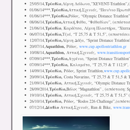
Τρίαθλο
25/05/14,
,Λίμνη Λάδωνα,”XEVENT-Triathlon”,
***
Τρίαθλο,
01/06/14
,
Αττική,Σχινιάς, “Παν/νιο Πρωτάθλ
***
Τρίαθλο,
01/06/14
,
Ρόδος, “Olympic Distance Triathlo
Τρίαθλο,
08/06/14,
Αττική,Ψάθα, “Ψάθαθλον”, (απόσταση
Τρίαθλο
21/06/14,
, Καρδίτσα, Λίμνη Πλαστήρα, “Xterra
Τρίαθλο,
06/07/14,
Τζιά, “Τ 25,75 & Τ 51,5”, (αποστάσει
Τρίαθλο,
12/07/14,
Λίμνη Δόξα, “Sprint Distance Triathlon
Aquathlon,
20/07/14,
Ρόδος,
www.cup.apollontriathlon.gr
Aquathlon,
10/08/14,
Αττική,Σχινιάς,
www.transitionsport
***
Τρίαθλο,
07/09/14
,
Αγρίνιο, “Sprint Distance Triathlon
***
Τρίαθλο,
07/09/14
,
Καλαμάτα, “Τ 25,75 & Τ 112,9”, 
Τρίαθλο,
14/09/14,
Ρόδος, Sprint Triathlon,
www.cup.apollo
Τρίαθλο,
20/09/14,
Costa Navarino, “Τ 25,75 & Τ 51,5 & 
Τρίαθλο,
21/09/14,
Αττική,Σχινιάς, “Olympic Distance Tri
Τρίαθλο,
28/09/2014,
Βόλος “Magnathlon” , (απόσταση: Spr
Τρίαθλο,
19/10/14,
Αττική,Σχινιάς, “Τ 25,75 & Τ 51,5” 
Τρίαθλο,
26/10/14,
Ρόδος, “Rodos 226 Challenge”,(απόστ
Δίαθλο
07/12/14,
Αττική,Σχινιάς, Run & Bike,
www.trans