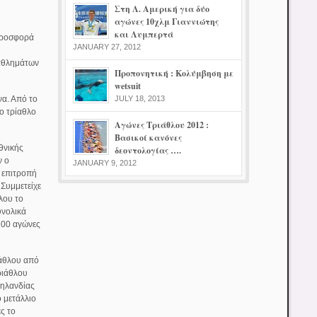
Στη Λ. Αμερική για δύο
αγώνες 10χλμ Γιαννιώτης
και Λυμπερτά
 προσφορά
JANUARY 27, 2012
 αθλημάτων
Προπονητική : Κολύμβηση με
wetsuit
να. Από το
JULY 18, 2013
το τρίαθλο
Αγώνες Τριάθλου 2012 :
Βασικοί κανόνες
θνικής
δεοντολογίας ….
ν ο
JANUARY 9, 2012
 επιτροπή
Συμμετείχε
λου το
υνολικά
200 αγώνες
ιάθλου από
ριάθλου
Ζηλανδίας
 μετάλλιο
ς το