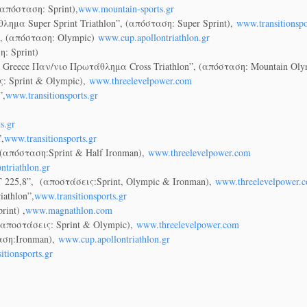
(από
σταση: Sprint),
www.mountain-sports.gr
ημα Super Sprint Triathlon”, (απόσταση: Super Sprint),
www.transitionspo
n”, (απόσταση: Olympic)
www.cup.apollontriathlon.gr
: Sprint)
 Greece Παν/νιο Πρωτάθλημα Cross Triathlon”, (απόσταση: Mountain Oly
ς: Sprint & Οlympic),
www.threelevelpower.com
”,
www.transitionsports.gr
s.gr
”,
www.transitionsports.gr
(απόσταση:Sprint & Half Ironman),
www.threelevelpower.com
ntriathlon.gr
Τ 225,8”, (αποστάσεις:Sprint, Olympic & Ironman),
www.threelevelpower.
athlon”,
www.transitionsports.gr
int) ,
www.magnathlon.com
(αποστάσεις: Sprint & Οlympic),
www.threelevelpower.com
αση:Ironman),
www.cup.apollontriathlon.gr
itionsports.gr