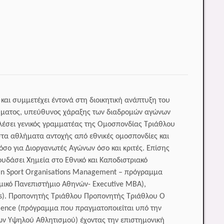
και συμμετέχει έντονά στη διοικητική ανάπτυξη του
λήματος, υπεύθυνος χάραξης των διαδρομών αγώνων
λέσει γενικός γραμματέας της Ομοσπονδίας Τριάθλου
τα αθλήματα αντοχής από εθνικές ομοσπονδίες και
ο για Διοργανωτές Αγώνων όσο και κριτές. Επίσης
υδάσει Χημεία στο Εθνικό και Καποδιστριακό
 in Sport Organisations Management – πρόγραμμα
ομικό Πανεπιστήμιο Αθηνών- Executive MBA),
es). Προπονητής Τριάθλου Προπονητής Τριάθλου Ο
llence (πρόγραμμα που πραγματοποιείται υπό την
ρων Υψηλού Αθλητισμού) έχοντας την επιστημονική