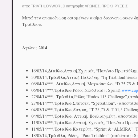
από:
TRIATHLONWORLD
κατηγορία:
ΑΓΏΝΕΣ
,
ΠΡΟΚΗΡΎΞΕΙΣ
Μετά την ανακοίνωση ορισμένων ακόμα διοργανώσεων δημο
Τριάθλου.
Αγώνες 2014
Δίαθλο
16/03/14,
,Αττική,Σχινιάς, “Παν/νιο Πρωτάθλημ
Τρίαθλο
30/03/14,
,Αττική,Παλλήνη, “1η TriathlonFriend
***
Δίαθλο
06/04/14
,
,Αττική, Μαρκόπουλο, “D 25,75 & D
***
Τρίαθλο
06/04/14
,
,Ρόδος,(απόσταση: Sprint),
www.cup.
***
Τρίαθλο
27/04/14
,
,Ρόδος “Rodos 113 Challenge”,(απ
***
Τρίαθλο
27/04/14
,
,Σπέτσες, “Spetsathlon”, (αποστάσε
***
Τρίαθλο
04/05/14
,
,Άστρος, “Τ 25,75 & T 51,5 Challen
***
Τρίαθλο
04/05/14
,
, Αττική, Βουλιαγμένη, αποστάσει
***
Τρίαθλο
11/05/14
,
,Αττική, Σχινιάς, “Παν/νιο Πρωτάθ
***
Τρίαθλο
11/05/14
,
,Κατερίνη, “Sprint & “ALMIRA”
T
Τρίαθλο
18/05/14,
, Ρόδος, “Para-Triathlon”,(απόσταση: Sp