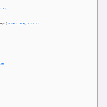
rts.gr
mpic),
www.xterragreece.com
com