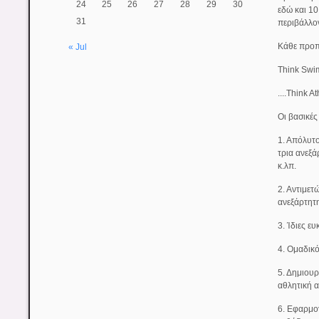
24
25
26
27
28
29
30
εδώ και 1
31
περιβάλλο
Κάθε προπό
« Jul
Think Swi
....Think 
Οι βασικές
1. Απόλυτο
τρια ανεξά
κ.λπ.
2. Αντιμετ
ανεξάρτητ
3. Ίδιες ε
4. Ομαδικ
5. Δημιουρ
αθλητική 
6. Εφαρμο