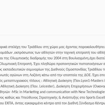
τορικά στελέχη του Τριάθλου στη χώρα μας έχοντας παρακολουθήσει 
ν ομάδων ,εκπρόσωπος των αθλητών στην τεχνική επιτροπή του αθ
αι της Ολυμπιακής διαδρομής του 2004 στη Βουλιαγμένη,έχει διατε
 Ολυμπιακή Επιτροπή. Έχει πληθώρα προπονητικών πιστοποιήσεων σ
 εκπαιδευτικών σεμιναρίων της Διεθνούς Ομοσπονδίας Τριάθλου τόσ
νωτές αγώνων στη Λοζάνη κάτω από την εποπτεία της ΔΟΕ. Έχει σπο
ύς μεταπτυχιακούς τίτλους : Αθλητική Διοίκηση (Παν.Lyon1-Masters
θλητική Διοίκηση (Παν. Leicester), Διοίκηση Επιχειρήσεων (Οικον
Αθηνών -MSc in Marketing and communication with New Technologi
υνος καθώς και Υπεύθυνος Στρατηγικής & Ανάπτυξης στο Sports Exce
του ΕΚΠΑ, όντας εγκεκριμένο κέντρο από τον Διεθνή Σύνδεσμο Κέντ