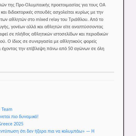
ελών της Προ-Ολυμπαικής προετοιμασίας για τους ΟΑ
και διδακτορικές σπουδές ασχολείται κυρίως με την
των αθλητών στο mixed relay του Τριάθλου. Από το
γής, γονέων αλλά και αθλητών είτε αναπτύσσοντας
αφεί σε πλήθος αθλητικών ιστοσελίδων και περιοδικών
ύ. Ο ίδιος σε συνεργασία με αθλητικούς φορείς
ι έχοντας την επίβλεψη πάνω από 50 αγώνων σε όλη
e Team
ίνεται πιο δυναμικό!
Greece 2025
 εντύπωση ότι δεν ήξερα πια να κολυμπάω» — Η