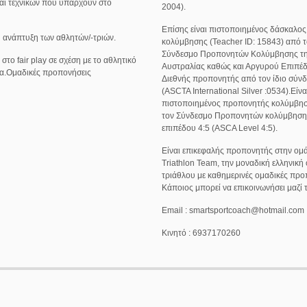
αι τεχνικών που υπάρχουν στο
2004).
Επίσης είναι πιστοποιημένος δάσκαλος
ή ανάπτυξη των αθλητών/-τριών.
κολύμβησης (Teacher ID: 15843) από 
Σύνδεσμο Προπονητών Κολύμβησης τ
στο fair play σε σχέση με το αθλητικό
Αυστραλίας καθώς και Αργυρού Επιπέ
α.Ομαδικές προπονήσεις
Διεθνής προπονητής από τον ίδιο σύν
(ASCTA International Silver :0534).Είνα
πιστοποιημένος προπονητής κολύμβη
τον Σύνδεσμο Προπονητών κολύμβηση
επιπέδου 4:5 (ASCA Level 4:5).
Είναι επικεφαλής προπονητής στην ομ
Triathlon Team, την μοναδική ελληνική
τριάθλου με καθημερινές ομαδικές προ
Κάποιος μπορεί να επικοινωνήσει μαζί τ
Email : smartsportcoach@hotmail.com
Κινητό : 6937170260