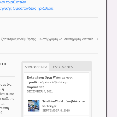
έων τριαθλητών
λληνικής Ομοσπονδίας Τριάθλου!
Εξοπλισμός κολύμβησης : Σωστή χρήση και συντήρηση Wetsuit.
→
ΤΉΣ
ΔΗΜΟΦΙΛΗ ΝΕΑ
ΤΕΛΕΥΤΑΙΑ ΝΕΑ
Κολύμβηση Open Water με τους
Τριαθλητές να κλέβουν την
ς με ένα
παράσταση…
, η
DECEMBER 4, 2011
ίναι αυτός
υ παζλ της
TriathlonWorld : Διαβάστε το
τα,
5ο Τεύχος
 σωστή
SEPTEMBER 8, 2010
ού,