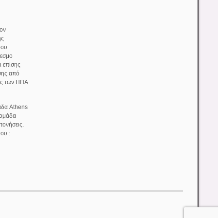
τον
ης
δου
δεσμο
ι επίσης
σης από
ς των ΗΠΑ
άδα Athens
 ομάδα
πονήσεις.
ου :