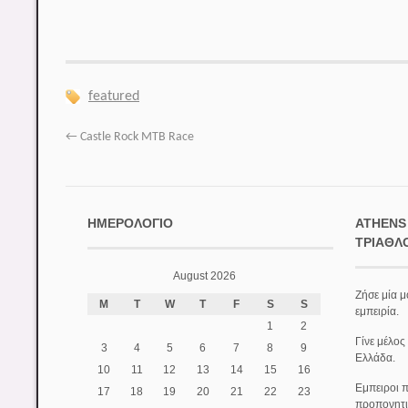
featured
←
Castle Rock MTB Race
ΗΜΕΡΟΛΌΓΙΟ
ATHENS
ΤΡΙΆΘΛ
August 2026
Ζήσε μία μ
M
T
W
T
F
S
S
εμπειρία.
1
2
Γίνε μέλος
3
4
5
6
7
8
9
Ελλάδα.
10
11
12
13
14
15
16
Εμπειροι π
17
18
19
20
21
22
23
προπονητι