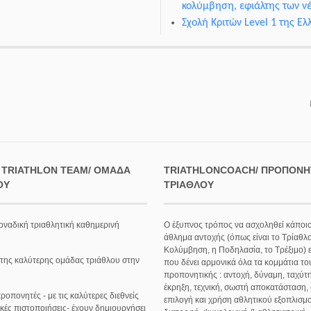
κολύμβηση, εφιάλτης των ν
Σχολή Κριτών Level 1 της Ε
 TRIATHLON TEAM/ ΟΜΆΔΑ
TRIATHLONCOACH/ ΠΡΟΠΟΝΗ
ΟΥ
ΤΡΙΆΘΛΟΥ
οναδική τριαθλητική καθημερινή
Ο έξυπνος τρόπος να ασχοληθεί κάποιο
άθλημα αντοχής (όπως είναι το Τρίαθλο
Κολύμβηση, η Ποδηλασία, το Τρέξιμο) ε
 της καλύτερης ομάδας τριάθλου στην
που δένει αρμονικά όλα τα κομμάτια το
προπονητικής : αντοχή, δύναμη, ταχύτη
έκρηξη, τεχνική, σωστή αποκατάσταση,
ροπονητές - με τις καλύτερες διεθνείς
επιλογή και χρήση αθλητικού εξοπλισμ
κές πιστοποιήσεις- έχουν δημιουργήσει