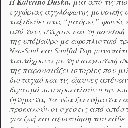
Η
Katerine Duska,
μία από τις πιο
εγχώριας αγγλόφωνης μουσικής σ
ταξιδεύει στις “μαύρες” φωνές
από τoυς στίχους και τη μουσική
της υπόβαθρο με αφοπλιστικό τρ
Neo-Soul και Soulful Pop μονοπ
ταυτόχρονα με την μαγευτική σκη
της παρουσιάζει ιστορίες που μι
δισταγμό και τις άμυνες απέναν
διχασμό που προκαλούν στην επο
ζητήματα, τα νέα ξεκινήματα κα
προκαλούν οι σχέσεις από απόστ
για ζωή και αξιοποίηση του κάθε