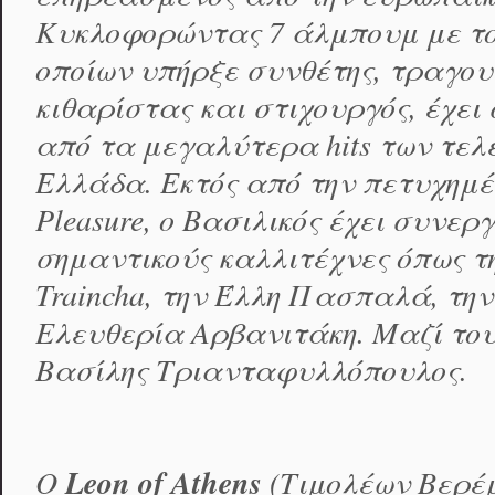
Κυκλοφορώντας 7 άλμπουμ με τους
οποίων υπήρξε συνθέτης, τραγου
κιθαρίστας και στιχουργός, έχει
από τα μεγαλύτερα hits των τελ
Ελλάδα. Εκτός από την πετυχημέν
Pleasure, ο Βασιλικός έχει συνερ
σημαντικούς καλλιτέχνες όπως 
Traincha, την Έλλη Πασπαλά, τη
Ελευθερία Αρβανιτάκη. Μαζί του
Βασίλης Τριανταφυλλόπουλος.
Ο
Leon of Athens
(Τιμολέων Βερέμ