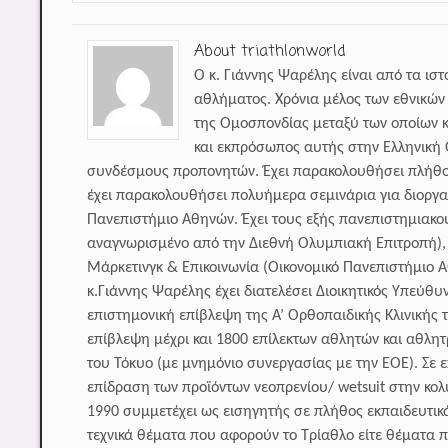
About triathlonworld
Ο κ. Γιάννης Ψαρέλης είναι από τα ισ
αθλήματος. Χρόνια μέλος των εθνικώ
της Ομοσπονδίας μεταξύ των οποίων κ
και εκπρόσωπος αυτής στην Ελληνική
συνδέσμους προπονητών. Έχει παρακολουθήσει πλήθος
έχει παρακολουθήσει πολυήμερα σεμινάρια για διοργα
Πανεπιστήμιο Αθηνών. Έχει τους εξής πανεπιστημιακο
αναγνωρισμένο από την Διεθνή Ολυμπιακή Επιτροπή), Α
Μάρκετινγκ & Επικοινωνία (Οικονομικό Πανεπιστήμιο 
κ.Γιάννης Ψαρέλης έχει διατελέσει Διοικητικός Υπεύθ
επιστημονική επίβλεψη της Α’ Ορθοπαιδικής Κλινικής 
επίβλεψη μέχρι και 1800 επίλεκτων αθλητών και αθλη
του Τόκυο (με μνημόνιο συνεργασίας με την ΕΟΕ). Σε 
επίδραση των προϊόντων νεοπρενίου/ wetsuit στην κο
1990 συμμετέχει ως εισηγητής σε πλήθος εκπαιδευτι
τεχνικά θέματα που αφορούν το Τρίαθλο είτε θέματα π