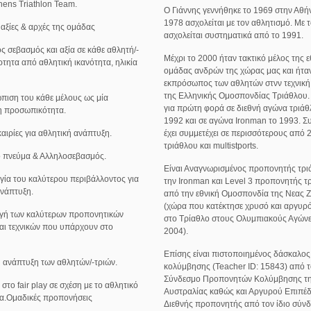
Athens Triathlon Team.
O Γιάννης γεννήθηκε το 1969 στην Αθή
1978 ασχολείται με τον αθλητισμό. Με 
 αξίες & αρχές της ομάδας
ασχολείται συστηματικά από το 1991.
ς σεβασμός και αξία σε κάθε αθλητή/-
Μέχρι το 2000 ήταν τακτικό μέλος της ε
ρτητα από αθλητική ικανότητα, ηλικία
ομάδας ανδρών της χώρας μας και ήτα
εκπρόσωπος των αθλητών στνν τεχνική
της Ελληνικής Ομοσπονδίας Τριάθλου. 
ώπιση του κάθε μέλους ως μία
για πρώτη φορά σε διεθνή αγώνα τριάθ
η προσωπικότητα.
1992 και σε αγώνα Ironman το 1993. Σ
υκαιρίες για αθλητική ανάπτυξη.
έχει συμμετέχει σε περισσότερους από 
τριάθλου και multistports.
ό πνεύμα & Αλληλοσεβασμός.
Είναι Αναγνωρισμένος προπονητής τρ
γία του καλύτερου περιβάλλοντος για
την Ironman και Level 3 προπονητής τ
ανάπτυξη.
από την εθνική Ομοσπονδία της Νεας 
(χώρα που κατέκτησε χρυσό και αργυρό
γή των καλύτερων προπονητικών
στο Τρίαθλο στους Ολυμπιακούς Αγώνε
αι τεχνικών που υπάρχουν στο
2004).
Επίσης είναι πιστοποιημένος δάσκαλος
ή ανάπτυξη των αθλητών/-τριών.
κολύμβησης (Teacher ID: 15843) από 
Σύνδεσμο Προπονητών Κολύμβησης τ
στο fair play σε σχέση με το αθλητικό
Αυστραλίας καθώς και Αργυρού Επιπέ
α.Ομαδικές προπονήσεις
Διεθνής προπονητής από τον ίδιο σύν