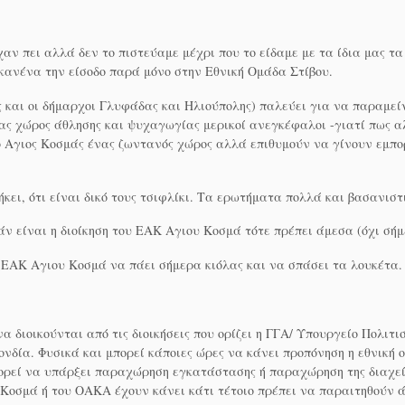
ίχαν πει αλλά δεν το πιστεύαμε μέχρι που το είδαμε με τα ίδια μας τ
κανένα την είσοδο παρά μόνο στην Εθνική Ομάδα Στίβου.
 και οι δήμαρχοι Γλυφάδας και Ηλιούπολης) παλεύει για να παραμεί
νας χώρος άθλησης και ψυχαγωγίας μερικοί ανεγκέφαλοι -γιατί πως α
ο Αγιος Κοσμάς ένας ζωντανός χώρος αλλά επιθυμούν να γίνουν εμπο
ήκει, ότι είναι δικό τους τσιφλίκι. Τα ερωτήματα πολλά και βασανιστ
άν είναι η διοίκηση του ΕΑΚ Αγιου Κοσμά τότε πρέπει άμεσα (όχι σήμ
υ ΕΑΚ Αγιου Κοσμά να πάει σήμερα κιόλας και να σπάσει τα λουκέτα.
να διοικούνται από τις διοικήσεις που ορίζει η ΓΓΑ/ Υπουργείο Πολι
ία. Φυσικά και μπορεί κάποιες ώρες να κάνει προπόνηση η εθνική ομ
πορεί να υπάρξει παραχώρηση εγκατάστασης ή παραχώρηση της διαχεί
 Κοσμά ή του ΟΑΚΑ έχουν κάνει κάτι τέτοιο πρέπει να παραιτηθούν ά