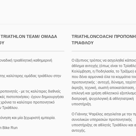
 TRIATHLON TEAM/ ΟΜΆΔΑ
TRIATHLONCOACH/ ΠΡΟΠΟΝΗ
ΟΥ
ΤΡΙΆΘΛΟΥ
οναδική τριαθλητική καθημερινή
Ο έξυπνος τρόπος να ασχοληθεί κάποιο
άθλημα αντοχής (όπως είναι το Τρίαθλο
Κολύμβηση, η Ποδηλασία, το Τρέξιμο) ε
 της καλύτερης ομάδας τριάθλου στην
που δένει αρμονικά όλα τα κομμάτια το
προπονητικής : αντοχή, δύναμη, ταχύτη
έκρηξη, τεχνική, σωστή αποκατάσταση,
ροπονητές - με τις καλύτερες διεθνείς
επιλογή και χρήση αθλητικού εξοπλισμ
κές πιστοποιήσεις- έχουν δημιουργήσει
διατροφή, ψυχολογική & αθλητιατρική
0 χρόνια το καλύτερο προπονητικό
υποστήριξη.
ν Τριάθλου.
O Γιάννης Ψαρέλης ασχολείται με την
νηση και μία ξεχωριστή εμπειρία.
συνολικών υπηρεσιών προπονητικής
υποστήριξης σε αθλητές Τριάθλου και
m Bike Run
αντοχής.