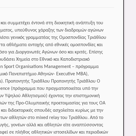
και συμμετέχει έντονά στη διοικητική ανάπτυξη του
λήματος, υπεύθυνος χάραξης των διαδρομών αγώνων
λέσει γενικός γραμματέας της Ομοσπονδίας Τριάθλου
τα αθλήματα αντοχής από εθνικές ομοσπονδίες και
ο για Διοργανωτές Αγώνων όσο και κριτές. Επίσης
υδάσει Χημεία στο Εθνικό και Καποδιστριακό
 in Sport Organisations Management – πρόγραμμα
ομικό Πανεπιστήμιο Αθηνών- Executive MBA),
es). Προπονητής Τριάθλου Προπονητής Τριάθλου Ο
llence (πρόγραμμα που πραγματοποιείται υπό την
ρων Υψηλού Αθλητισμού) έχοντας την επιστημονική
ελών της Προ-Ολυμπαικής προετοιμασίας για τους ΟΑ
και διδακτορικές σπουδές ασχολείται κυρίως με την
των αθλητών στο mixed relay του Τριάθλου. Από το
γής, γονέων αλλά και αθλητών είτε αναπτύσσοντας
αφεί σε πλήθος αθλητικών ιστοσελίδων και περιοδικών