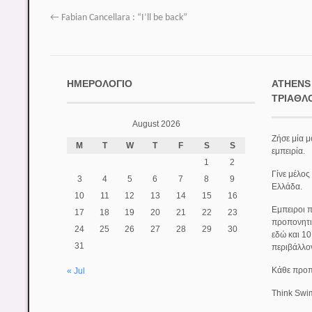
←
Fabian Cancellara : “I’ll be back”
ΗΜΕΡΟΛΌΓΙΟ
ATHENS
ΤΡΙΆΘΛ
August 2026
Ζήσε μία μ
M
T
W
T
F
S
S
εμπειρία.
1
2
Γίνε μέλος
3
4
5
6
7
8
9
Ελλάδα.
10
11
12
13
14
15
16
Εμπειροι π
17
18
19
20
21
22
23
προπονητι
24
25
26
27
28
29
30
εδώ και 1
31
περιβάλλο
Κάθε προπό
« Jul
Think Swi