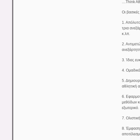
....Think 
Οι βασικές
1. Απόλυτο
τρια ανεξά
κ.λπ.
2. Αντιμετ
ανεξάρτητ
3. Ίδιες ε
4. Ομαδικ
5. Δημιουρ
αθλητική 
6. Εφαρμο
μεθόδων κ
εξωτερικό.
7. Ολιστικ
8. Έμφαση 
αποτέλεσμ