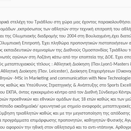
τορικά στελέχη του Τριάθλου στη χώρα μας έχοντας παρακολουθήσει 
ν ομάδων ,εκπρόσωπος των αθλητών στην τεχνική επιτροπή του αθ
αι της Ολυμπιακής διαδρομής του 2004 στη Βουλιαγμένη,έχει διατε
 Ολυμπιακή Επιτροπή. Έχει πληθώρα προπονητικών πιστοποιήσεων σ
 εκπαιδευτικών σεμιναρίων της Διεθνούς Ομοσπονδίας Τριάθλου τόσ
νωτές αγώνων στη Λοζάνη κάτω από την εποπτεία της ΔΟΕ. Έχει σπο
ύς μεταπτυχιακούς τίτλους : Αθλητική Διοίκηση (Παν.Lyon1-Masters
θλητική Διοίκηση (Παν. Leicester), Διοίκηση Επιχειρήσεων (Οικον
Αθηνών -MSc in Marketing and communication with New Technologi
υνος καθώς και Υπεύθυνος Στρατηγικής & Ανάπτυξης στο Sports Exce
του ΕΚΠΑ, όντας εγκεκριμένο κέντρο από τον Διεθνή Σύνδεσμο Κέντ
τριών προεθνικών και εθνικών ομάδων έως 18 ετών καθώς και των μ
επίπεδο ακαδημαϊκό/ ερευνητικό με σημείο αναφοράς μεταπτυχιακές 
λύμβηση τριαθλητών καθώς και με την μεγιστοποίηση της απόδοσης 
κά προγράμματα επιμόρφωσης προπονητών, καθηγητών Φυσικής Αγω
ου αφορούν την ηθική στον αθλητισμό και το αντι-ντόπινγκ. Αρθογρ