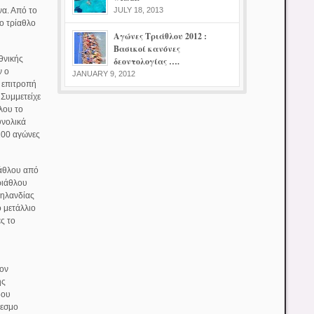
να. Από το
JULY 18, 2013
το τρίαθλο
Αγώνες Τριάθλου 2012 :
Βασικοί κανόνες
θνικής
δεοντολογίας ….
ν ο
JANUARY 9, 2012
 επιτροπή
Συμμετείχε
λου το
υνολικά
200 αγώνες
ιάθλου από
ριάθλου
Ζηλανδίας
 μετάλλιο
ς το
τον
ης
δου
δεσμο