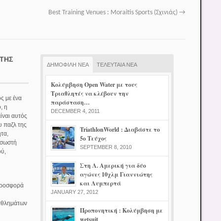
Best Training Venues : Moraitis Sports (Σχινιάς)
→
ΤΉΣ
ΔΗΜΟΦΙΛΗ ΝΕΑ
ΤΕΛΕΥΤΑΙΑ ΝΕΑ
Κολύμβηση Open Water με τους
Τριαθλητές να κλέβουν την
ς με ένα
παράσταση…
, η
DECEMBER 4, 2011
ίναι αυτός
υ παζλ της
TriathlonWorld : Διαβάστε το
τα,
5ο Τεύχος
 σωστή
SEPTEMBER 8, 2010
ού,
Στη Λ. Αμερική για δύο
αγώνες 10χλμ Γιαννιώτης
και Λυμπερτά
 προσφορά
JANUARY 27, 2012
 αθλημάτων
Προπονητική : Κολύμβηση με
wetsuit