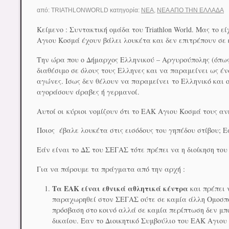
από:
TRIATHLONWORLD
κατηγορία:
ΝΈΑ
,
ΝΈΑ ΑΠΟ ΤΗΝ ΕΛΛΆΔΑ
Κείμενο : Συντακτική ομάδα του Triathlon World. Μας το ε
Αγιου Κοσμά έχουν βάλει λουκέτα και δεν επιτρέπουν σε 
Την ώρα που ο Δήμαρχος Ελληνικού – Αργυρούπολης (όπως
διαθέσιμο σε όλους τους Ελληνες και να παραμείνει ως έ
αγώνες. Ισως δεν θέλουν να παραμείνει το Ελληνικό και 
αγοράσουν άραβες ή γερμανοί.
Αυτοί οι κύριοι νομίζουν ότι το ΕΑΚ Αγιου Κοσμά τους αν
Ποιος έβαλε λουκέτα στις εισόδους του γηπέδου στίβου; Ε
Εάν είναι το ΔΣ του ΣΕΓΑΣ τότε πρέπει να η διοίκηση το
Για να πάρουμε τα πράγματα από την αρχή :
Τα ΕΑΚ είναι εθνικά αθλητικά κέντρα
και πρέπει 
παραχωρηθεί στον ΣΕΓΑΣ ούτε σε καμία άλλη Ομοσπονδ
πρόσβαση στο κοινό αλλά σε καμία περίπτωση δεν μ
δικαίου. Εαν το Διοικητικό Συμβούλιο του ΕΑΚ Αγιου