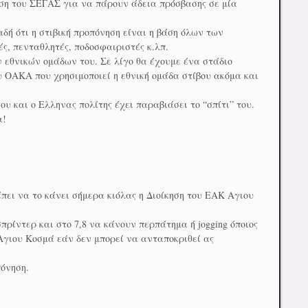
ηση του ΣΕΓΑΣ για να πάρουν άδεια πρόσβασης σε μία
δή ότι η στιβική προπόνηση είναι η βάση όλων των
ές, πενταθλητές, ποδοσφαιριστές κ.λπ.
 εθνικών ομάδων του. Σε λίγο θα έχουμε ένα στάδιο
ου ΟΑΚΑ που χρησιμοποιεί η εθνική ομάδα στίβου ακόμα και
υ και ο Ελληνας πολίτης έχει παραβιάσει το “σπίτι” του.
α!
πει να το κάνει σήμερα κιόλας η Διοίκηση του ΕΑΚ Αγιου
πρίντερ και στο 7,8 να κάνουν περπάτημα ή jogging όποιος
 Αγιου Κοσμά εάν δεν μπορεί να ανταποκριθεί ας
πόνηση.