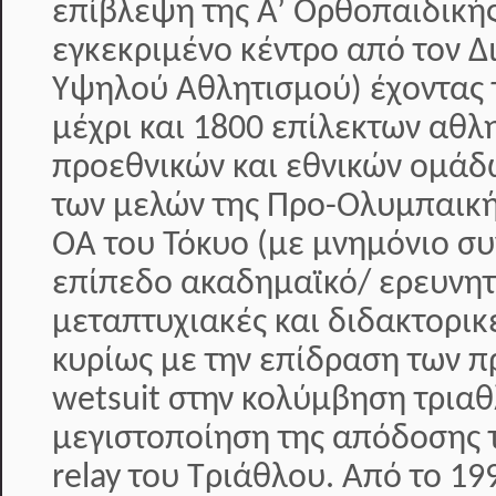
επίβλεψη της Α’ Ορθοπαιδικής
εγκεκριμένο κέντρο από τον 
Υψηλού Αθλητισμού) έχοντας 
μέχρι και 1800 επίλεκτων αθλ
προεθνικών και εθνικών ομάδ
των μελών της Προ-Ολυμπαική
ΟΑ του Τόκυο (με μνημόνιο συ
επίπεδο ακαδημαϊκό/ ερευνητ
μεταπτυχιακές και διδακτορικ
κυρίως με την επίδραση των π
wetsuit στην κολύμβηση τριαθ
μεγιστοποίηση της απόδοσης 
relay του Τριάθλου. Από το 19