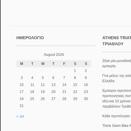
ΗΜΕΡΟΛΌΓΙΟ
ATHENS TRIA
ΤΡΙΆΘΛΟΥ
August 2026
Ζήσε μία μοναδική
M
T
W
T
F
S
S
εμπειρία.
1
2
Γίνε μέλος της κα
3
4
5
6
7
8
9
Ελλάδα.
10
11
12
13
14
15
16
Εμπειροι προπονητ
17
18
19
20
21
22
23
προπονητικές πισ
24
25
26
27
28
29
30
εδώ και 10 χρόνι
31
περιβάλλον Τριάθ
Κάθε προπόνηση κα
« Jul
Think Swim Bike 