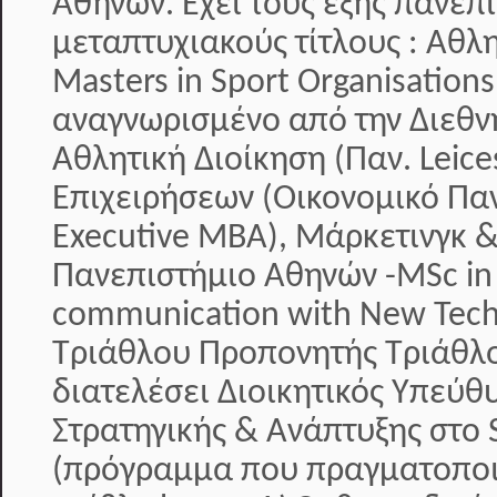
Αθηνών. Έχει τους εξής πανεπ
μεταπτυχιακούς τίτλους : Αθλ
Masters in Sport Organisati
αναγνωρισμένο από την Διεθν
Αθλητική Διοίκηση (Παν. Leice
Επιχειρήσεων (Οικονομικό Πα
Executive MBA), Μάρκετινγκ &
Πανεπιστήμιο Αθηνών -MSc in
communication with New Tech
Τριάθλου Προπονητής Τριάθλο
διατελέσει Διοικητικός Υπεύθ
Στρατηγικής & Ανάπτυξης στο S
(πρόγραμμα που πραγματοποιε