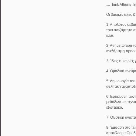
....Think Athens T
Οι βασικές αξίες 
1. Απόλυτος σεβασ
τρια ανεξάρτητα α
κ.λπ.
2. Αντιμετώπιση τ
ανεξάρτητη προσω
3. Ίδιες ευκαιρίες
4. Ομαδικό πνεύμ
5. Δημιουργία του
αθλητική ανάπτυξ
6. Εφαρμογή των
μεθόδων και τεχν
εξωτερικό.
7. Ολιστική ανάπτ
8. Έμφαση στο fai
αποτέλεσμα.Ομαδ