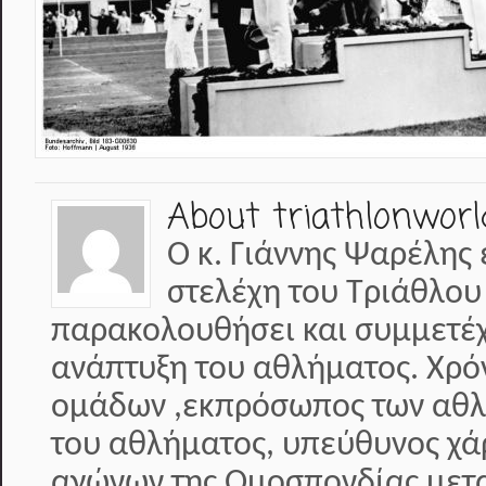
About triathlonworl
Ο κ. Γιάννης Ψαρέλης 
στελέχη του Τριάθλου
παρακολουθήσει και συμμετέχε
ανάπτυξη του αθλήματος. Χρό
ομάδων ,εκπρόσωπος των αθλη
του αθλήματος, υπεύθυνος χά
αγώνων της Ομοσπονδίας μετα