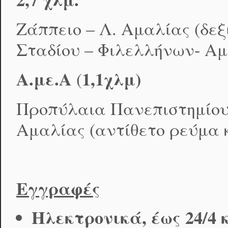
Ζάππειο – Λ. Αμαλίας (δεξ
Σταδίου – Φιλελλήνων- Αμ
Α.με.Α
1,1χλμ)
(
Προπύλαια Πανεπιστημίου 
Αμαλίας (αντίθετο ρεύμα κ
Εγγραφές
Ηλεκτρονικά
, έως 24/4