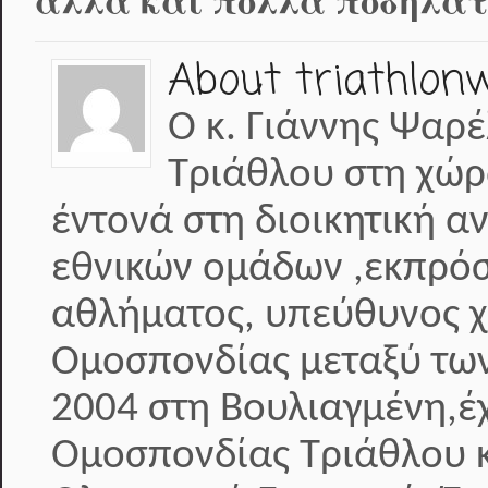
αλλά και πολλά ποδηλατ
About triathlon
Ο κ. Γιάννης Ψαρέ
Τριάθλου στη χώρ
έντονά στη διοικητική α
εθνικών ομάδων ,εκπρόσ
αθλήματος, υπεύθυνος 
Ομοσπονδίας μεταξύ των
2004 στη Βουλιαγμένη,έχ
Ομοσπονδίας Τριάθλου κ