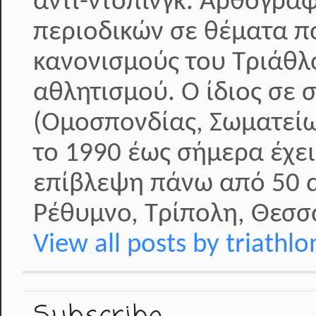
αντι-ντόπινγκ. Αρθογραφ
περιοδικών σε θέματα π
κανονισμούς του Τριάθλ
αθλητισμού. Ο ίδιος σε 
(Ομοσπονδίας, Σωματείω
το 1990 έως σήμερα έχει
επίβλεψη πάνω από 50 α
Ρέθυμνο, Τρίπολη, Θεσσα
View all posts by triathl