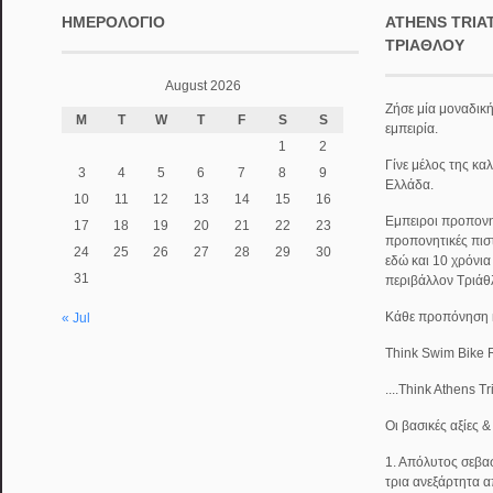
ΗΜΕΡΟΛΌΓΙΟ
ATHENS TRIA
ΤΡΙΆΘΛΟΥ
August 2026
Ζήσε μία μοναδική
M
T
W
T
F
S
S
εμπειρία.
1
2
Γίνε μέλος της κα
3
4
5
6
7
8
9
Ελλάδα.
10
11
12
13
14
15
16
Εμπειροι προπονητ
17
18
19
20
21
22
23
προπονητικές πισ
24
25
26
27
28
29
30
εδώ και 10 χρόνι
31
περιβάλλον Τριάθ
Κάθε προπόνηση κα
« Jul
Think Swim Bike 
....Think Athens T
Οι βασικές αξίες 
1. Απόλυτος σεβασ
τρια ανεξάρτητα α