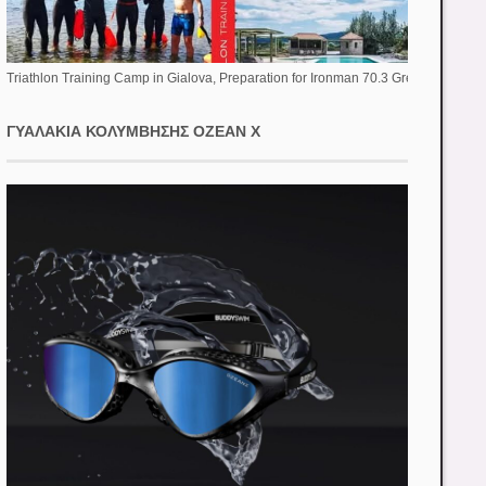
Triathlon Training Camp in Gialova, Preparation for Ironman 70.3 Greece
ΓΥΑΛΆΚΙΑ ΚΟΛΎΜΒΗΣΗΣ OZEAN X