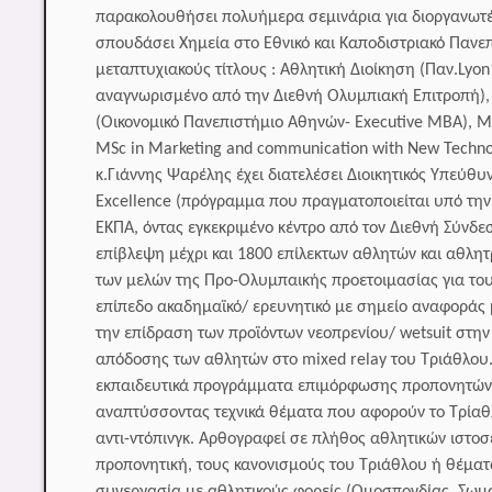
παρακολουθήσει πολυήμερα σεμινάρια για διοργανωτέ
σπουδάσει Χημεία στο Εθνικό και Καποδιστριακό Πανε
μεταπτυχιακούς τίτλους : Αθλητική Διοίκηση (Παν.Lyo
αναγνωρισμένο από την Διεθνή Ολυμπιακή Επιτροπή), Α
(Οικονομικό Πανεπιστήμιο Αθηνών- Executive MBA), Μ
MSc in Marketing and communication with New Techn
κ.Γιάννης Ψαρέλης έχει διατελέσει Διοικητικός Υπεύθ
Excellence (πρόγραμμα που πραγματοποιείται υπό την 
ΕΚΠΑ, όντας εγκεκριμένο κέντρο από τον Διεθνή Σύνδ
επίβλεψη μέχρι και 1800 επίλεκτων αθλητών και αθλη
των μελών της Προ-Ολυμπαικής προετοιμασίας για του
επίπεδο ακαδημαϊκό/ ερευνητικό με σημείο αναφοράς μ
την επίδραση των προϊόντων νεοπρενίου/ wetsuit στη
απόδοσης των αθλητών στο mixed relay του Τριάθλου.
εκπαιδευτικά προγράμματα επιμόρφωσης προπονητών,
αναπτύσσοντας τεχνικά θέματα που αφορούν το Τρίαθλ
αντι-ντόπινγκ. Αρθογραφεί σε πλήθος αθλητικών ιστο
προπονητική, τους κανονισμούς του Τριάθλου ή θέματα
συνεργασία με αθλητικούς φορείς (Ομοσπονδίας, Σωμ