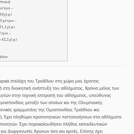
μπιακή
μέτρα –
10χλμ)
0 μέτρα –
21,1χλμ)
έτρα –
 42,2χλμ)
ditor
τορικά στελέχη του Τριάθλου στη χώρα μας έχοντας
ά στη διοικητική ανάπτυξη του αθλήματος. Χρόνια μέλος των
ητών στην τεχνική επιτροπή του αθλήματος, υπεύθυνος
μοσπονδίας μεταξύ των οποίων και της Ολυμπιακής
γενικός γραμματέας της Ομοσπονδίας Τριάθλου και
ή. Έχει πληθώρα προπονητικών πιστοποιήσεων στα αθλήματα
οπονητών. Έχει παρακολουθήσει πλήθος εκπαιδευτικών
ια Διοργανωτές Αγώνων όσο και κριτές. Επίσης έχει