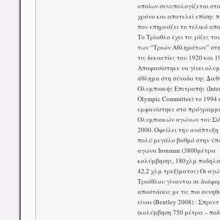
οποίων συνυπολογίζεται στο
χρόνο και αποτελεί επίσης
που επηρεάζει το τελικό απ
Το Τρίαθλο έχει τις ρίζες το
των “Τριών Αθλημάτων” στ
τις δεκαετίες του 1920 και 1
Αποφασίστηκε να γίνει ολυ
άθλημα στη σύνοδο της Διεθ
Ολυμπιακής Επιτροπής (Inter
Olympic Committee) το 1994 
εμφανίστηκε στο πρόγραμμ
Ολυμπιακών αγώνων του Σίδ
2000. Οφείλει την ανάπτυξη 
πολύ μεγάλο βαθμό στην ύπ
αγώνα Ironman (3800μέτρα
κολύμβησης, 180χλμ ποδηλα
42,2 χλμ τρεξίματος) Οι αγώ
Τριάθλου γίνονται σε διάφο
αποστάσεις με τις πιο συνηθ
είναι (Bentley 2008) : Σπριντ
(κολύμβηση 750 μέτρα – πο