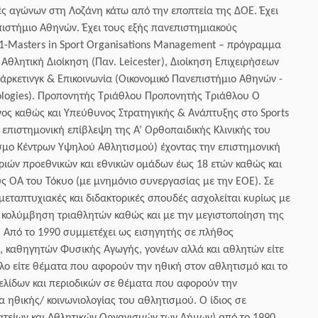
ς αγώνων στη Λοζάνη κάτω από την εποπτεία της ΔΟΕ. Έχει
πιστήμιο Αθηνών. Έχει τους εξής πανεπιστημιακούς
n1-Masters in Sport Organisations Management – πρόγραμμα
θλητική Διοίκηση (Παν. Leicester), Διοίκηση Επιχειρήσεων
άρκετινγκ & Επικοινωνία (Οικονομικό Πανεπιστήμιο Αθηνών -
ologies). Προπονητής Τριάθλου Προπονητής Τριάθλου Ο
υνος καθώς και Υπεύθυνος Στρατηγικής & Ανάπτυξης στο Sports
επιστημονική επίβλεψη της Α’ Ορθοπαιδικής Κλινικής του
εσμο Κέντρων Υψηλού Αθλητισμού) έχοντας την επιστημονική
τριών προεθνικών και εθνικών ομάδων έως 18 ετών καθώς και
ς ΟΑ του Τόκυο (με μνημόνιο συνεργασίας με την ΕΟΕ). Σε
εταπτυχιακές και διδακτορικές σπουδές ασχολείται κυρίως με
ν κολύμβηση τριαθλητών καθώς και με την μεγιστοποίηση της
 Από το 1990 συμμετέχει ως εισηγητής σε πλήθος
 καθηγητών Φυσικής Αγωγής, γονέων αλλά και αθλητών είτε
ο είτε θέματα που αφορούν την ηθική στον αθλητισμό και το
σελίδων και περιοδικών σε θέματα που αφορούν την
 ηθικής/ κοινωνιολογίας του αθλητισμού. Ο ίδιος σε
ατείων και Αθλητικών Οργανισμών των Δήμων) από το 1990