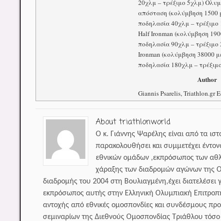
20χλμ – τρέξιμο 5χλμ) Ολυ
απόσταση (κολύμβηση 1500 
ποδηλασία 40χλμ – τρέξιμο 
Half Ironman (κολύμβηση 190
ποδηλασία 90χλμ – τρέξιμο 
Ironman (κολύμβηση 38000 μ
ποδηλασία 180χλμ – τρέξιμο
Author
Giannis Psarelis, Triathlon.gr E
About triathlonworld
Ο κ. Γιάννης Ψαρέλης είναι από τα ισ
παρακολουθήσει και συμμετέχει έντον
εθνικών ομάδων ,εκπρόσωπος των αθλ
χάραξης των διαδρομών αγώνων της Ο
διαδρομής του 2004 στη Βουλιαγμένη,έχει διατελέσει 
εκπρόσωπος αυτής στην Ελληνική Ολυμπιακή Επιτροπ
αντοχής από εθνικές ομοσπονδίες και συνδέσμους πρ
σεμιναρίων της Διεθνούς Ομοσπονδίας Τριάθλου τόσο γ