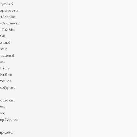
 γενικό
 παράγοντα
οτέλεσμα.
υ σε αγώνες
η Γαλλία
930.
μπιακό
νούς
national
και
α των
νεϋ το
του σε
αρξη του
σίας και
νες
ρες
ισμένες να
δηλασία