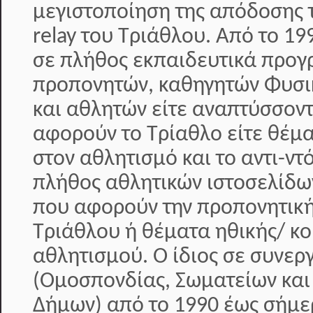
μεγιστοποίηση της απόδοσης 
relay του Τριάθλου. Από το 19
σε πλήθος εκπαιδευτικά προ
προπονητών, καθηγητών Φυσι
και αθλητών είτε αναπτύσσοντ
αφορούν το Τρίαθλο είτε θέμ
στον αθλητισμό και το αντι-ντ
πλήθος αθλητικών ιστοσελίδω
που αφορούν την προπονητική
Τριάθλου ή θέματα ηθικής/ κο
αθλητισμού. Ο ίδιος σε συνερ
(Ομοσπονδίας, Σωματείων και
Δήμων) από το 1990 έως σήμερ