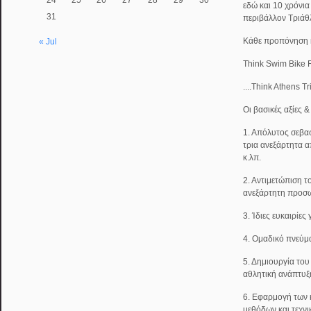
24
25
26
27
28
29
30
εδώ και 10 χρόνι
31
περιβάλλον Τριάθ
Κάθε προπόνηση κα
« Jul
Think Swim Bike 
....Think Athens T
Οι βασικές αξίες 
1. Απόλυτος σεβασ
τρια ανεξάρτητα α
κ.λπ.
2. Αντιμετώπιση τ
ανεξάρτητη προσω
3. Ίδιες ευκαιρίες
4. Ομαδικό πνεύμ
5. Δημιουργία του
αθλητική ανάπτυξ
6. Εφαρμογή των
μεθόδων και τεχν