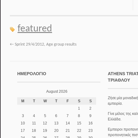
featured
←
Sprint 29/4/2012, Age group results
ΗΜΕΡΟΛΌΓΙΟ
ATHENS TRIA
ΤΡΙΆΘΛΟΥ
August 2026
Ζήσε μία μοναδική
M
T
W
T
F
S
S
εμπειρία.
1
2
Γίνε μέλος της κα
3
4
5
6
7
8
9
Ελλάδα.
10
11
12
13
14
15
16
Εμπειροι προπονητ
17
18
19
20
21
22
23
προπονητικές πισ