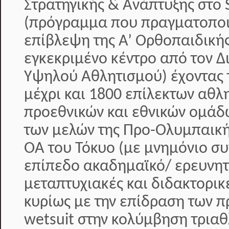
Στρατηγικής & Ανάπτυξης στο S
(πρόγραμμα που πραγματοποιε
επίβλεψη της Α’ Ορθοπαιδικής
εγκεκριμένο κέντρο από τον 
Υψηλού Αθλητισμού) έχοντας 
μέχρι και 1800 επίλεκτων αθλ
προεθνικών και εθνικών ομάδ
των μελών της Προ-Ολυμπαική
ΟΑ του Τόκυο (με μνημόνιο συ
επίπεδο ακαδημαϊκό/ ερευνητ
μεταπτυχιακές και διδακτορικ
κυρίως με την επίδραση των π
wetsuit στην κολύμβηση τριαθ