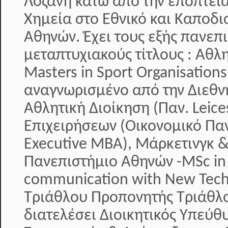
Λοζάνη κάτω από την εποπτεία
Χημεία στο Εθνικό και Καποδι
Αθηνών. Έχει τους εξής πανεπ
μεταπτυχιακούς τίτλους : Αθλ
Masters in Sport Organisati
αναγνωρισμένο από την Διεθν
Αθλητική Διοίκηση (Παν. Leice
Επιχειρήσεων (Οικονομικό Πα
Executive MBA), Μάρκετινγκ &
Πανεπιστήμιο Αθηνών -MSc in
communication with New Tech
Τριάθλου Προπονητής Τριάθλο
διατελέσει Διοικητικός Υπεύθ