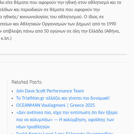
ο είτε θέματα που αφορούν την ηθική στον αθλητισμό και το
σελίδων και περιοδικών σε θέματα που αφορούν την
 ηθικής/ κοινωνιολογίας του αθλητισμού. Ο ίδιος σε
ατείων και Αθλητικών Οργανισμών των Δήμων) από το 1990
την επίβλεψη πάνω από 50 αγώνων σε όλη την Ελλάδα (Αθήνα,
κ.λπ.)
Related Posts:
Join Dave Scott Performance Team
Το Triathlon.gr αλλάζει και γίνεται πιο δυναμικό!
OCEANMAN Vouliagmeni | Greece 2025
«Δεν ανέπνεα πια, είχα την εντύπωση ότι δεν ήξερα
πια να κολυμπάω» — Η κολύμβηση, εφιάλτης των
νέων τριαθλητών