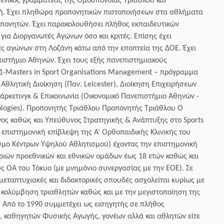
γενικός γραμματέας της Ομοσπονδίας Τριάθλου και
ή. Έχει πληθώρα προπονητικών πιστοποιήσεων στα αθλήματα
οπονητών. Έχει παρακολουθήσει πλήθος εκπαιδευτικών
ια Διοργανωτές Αγώνων όσο και κριτές. Επίσης έχει
ς αγώνων στη Λοζάνη κάτω από την εποπτεία της ΔΟΕ. Έχει
πιστήμιο Αθηνών. Έχει τους εξής πανεπιστημιακούς
n1-Masters in Sport Organisations Management – πρόγραμμα
θλητική Διοίκηση (Παν. Leicester), Διοίκηση Επιχειρήσεων
άρκετινγκ & Επικοινωνία (Οικονομικό Πανεπιστήμιο Αθηνών -
ologies). Προπονητής Τριάθλου Προπονητής Τριάθλου Ο
υνος καθώς και Υπεύθυνος Στρατηγικής & Ανάπτυξης στο Sports
επιστημονική επίβλεψη της Α’ Ορθοπαιδικής Κλινικής του
εσμο Κέντρων Υψηλού Αθλητισμού) έχοντας την επιστημονική
τριών προεθνικών και εθνικών ομάδων έως 18 ετών καθώς και
ς ΟΑ του Τόκυο (με μνημόνιο συνεργασίας με την ΕΟΕ). Σε
εταπτυχιακές και διδακτορικές σπουδές ασχολείται κυρίως με
ν κολύμβηση τριαθλητών καθώς και με την μεγιστοποίηση της
 Από το 1990 συμμετέχει ως εισηγητής σε πλήθος
 καθηγητών Φυσικής Αγωγής, γονέων αλλά και αθλητών είτε