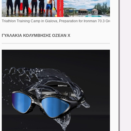
Triathlon Training Camp in Gialova, Preparation for Ironman 70.3 Greece
ΓΥΑΛΆΚΙΑ ΚΟΛΎΜΒΗΣΗΣ OZEAN X