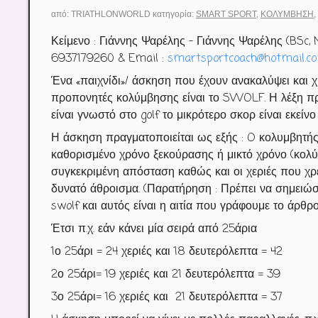
από:
TRIATHLONWORLD
κατηγορία:
SMART SPORT
,
ΚΟΛΎΜΒΗΣΗ
,
Κείμενο : Γιάννης Ψαρέλης – Γιάννης Ψαρέλης (BSc,
6937179260 & Email :
smartsportcoach@hotmail.c
Ένα «παιχνίδι»/ άσκηση που έχουν ανακαλύψει και 
προπονητές κολύμβησης είναι το SWOLF. Η λέξη πρ
είναι γνωστό στο golf το μικρότερο σκορ είναι εκείνο
Η άσκηση πραγματοποιείται ως εξής : O κολυμβητή
καθορισμένο χρόνο ξεκούρασης ή μικτό χρόνο (κολύ
συγκεκριμένη απόσταση καθώς και οι χεριές που χρε
δυνατό άθροισμα. (Παρατήρηση : Πρέπει να σημειώσ
swolf και αυτός είναι η αιτία που γράφουμε το άρθ
Έτσι π.χ. εάν κάνει μία σειρά από 25άρια
1
ο
25άρι = 24 χεριές και 18 δευτερόλεπτα = 42
2
ο
25άρι= 19 χεριές και 21 δευτερόλεπτα = 39
3
ο
25άρι= 16 χεριές και 21 δευτερόλεπτα = 37