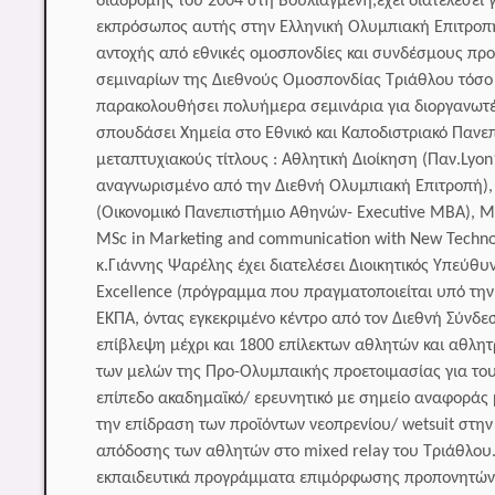
διαδρομής του 2004 στη Βουλιαγμένη,έχει διατελέσει 
εκπρόσωπος αυτής στην Ελληνική Ολυμπιακή Επιτροπ
αντοχής από εθνικές ομοσπονδίες και συνδέσμους πρ
σεμιναρίων της Διεθνούς Ομοσπονδίας Τριάθλου τόσο γ
παρακολουθήσει πολυήμερα σεμινάρια για διοργανωτέ
σπουδάσει Χημεία στο Εθνικό και Καποδιστριακό Πανε
μεταπτυχιακούς τίτλους : Αθλητική Διοίκηση (Παν.Lyo
αναγνωρισμένο από την Διεθνή Ολυμπιακή Επιτροπή), Α
(Οικονομικό Πανεπιστήμιο Αθηνών- Executive MBA), Μ
MSc in Marketing and communication with New Techn
κ.Γιάννης Ψαρέλης έχει διατελέσει Διοικητικός Υπεύθ
Excellence (πρόγραμμα που πραγματοποιείται υπό την 
ΕΚΠΑ, όντας εγκεκριμένο κέντρο από τον Διεθνή Σύνδ
επίβλεψη μέχρι και 1800 επίλεκτων αθλητών και αθλη
των μελών της Προ-Ολυμπαικής προετοιμασίας για του
επίπεδο ακαδημαϊκό/ ερευνητικό με σημείο αναφοράς μ
την επίδραση των προϊόντων νεοπρενίου/ wetsuit στη
απόδοσης των αθλητών στο mixed relay του Τριάθλου.
εκπαιδευτικά προγράμματα επιμόρφωσης προπονητών,