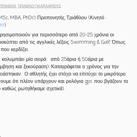
ΤΡΊΑΘΛΟ
,
ΤΡΊΑΘΛΟ ΓΙΑ ΑΡΧΑΡΊΟΥΣ
 MSc, MBA, PhDc) Προπονητής Τριάθλου (Κινητό :
om
)
χρησιμοποιούν για περισσότερο από 20-25 χρόνια οι
οκύπτει από τις αγγλικές λέξεις Swimming & Golf. Όπως
 που κερδίζει.
ς κολυμπάει μία σειρά από 25άρια ή 50άρια με
μβηση και ξεκούραση). Καταγράφεται ο χρόνος για την
ιάστηκαν. Ο αθλητής έχει στόχο να επιτύχει το μικρότερο
ουμε ότι πλέον υπάρχουν και ρολόγια gps που βγάζουν το
ρο καθώς ρωτηθήκαμε σχετικά)