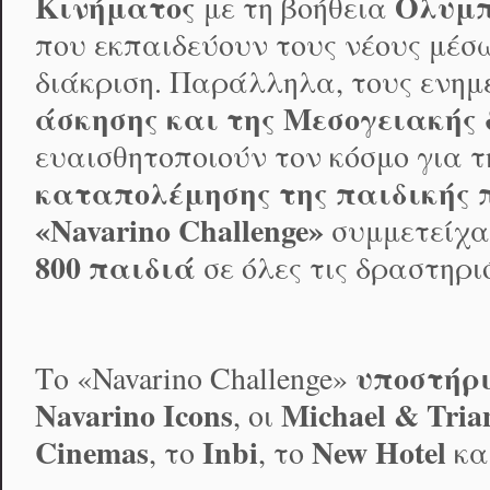
Κινήματος
Ολυμπ
με τη βοήθεια
που εκπαιδεύουν τους νέους μέσ
διάκριση. Παράλληλα, τους ενη
άσκησης και της Μεσογειακής
ευαισθητοποιούν τον κόσμο για 
καταπολέμησης της παιδικής
«
Navarino
Challenge
»
συμμετείχα
800 παιδιά
σε όλες τις δραστηρι
υποστήρ
Το «Navarino Challenge»
Navarino
Icons
Michael
&
Tria
, οι
Cinemas
Inbi
New
Hotel
, το
, το
κα