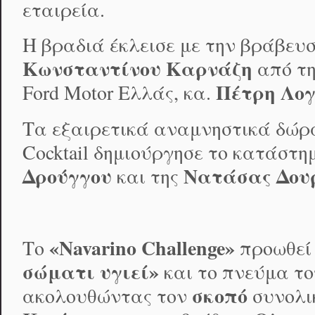
εταιρεία.
Η βραδιά έκλεισε με την βράβε
Κωνσταντίνου Καρνάζη
από τη
Πέτρη Λο
Ford Motor Ελλάς, κα.
Τα εξαιρετικά αναμνηστικά δώρα
Cocktail δημιούργησε το κατάστ
Δρούγγου
Νατάσας Δου
και της
«
N
avarino Challenge»
Το
προωθεί 
σώματι υγιεί»
και το πνεύμα τ
σκοπό
ακολουθώντας τον
συνολι