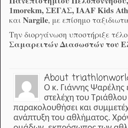
Πανεπιστημίου Πελοποννήσου
1
morekm
, ΣΕΓΑΣ,
IAAF
Kids
Ath
Nargile
και
, με επίσημο ταξιδιωτ
Την διοργάνωση υποστήριξε τέλο
Σαμαρειτών Διασωστών του Ε
About triathlonworl
Ο κ. Γιάννης Ψαρέλης 
στελέχη του Τριάθλου
παρακολουθήσει και συμμετέχε
ανάπτυξη του αθλήματος. Χρό
ομάδων ,εκπρόσωπος των αθλη