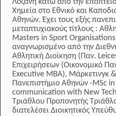
Λοζάνη κάτω από την εποπτεία
Χημεία στο Εθνικό και Καποδι
Αθηνών. Έχει τους εξής πανεπ
μεταπτυχιακούς τίτλους : Αθλ
Masters in Sport Organisati
αναγνωρισμένο από την Διεθν
Αθλητική Διοίκηση (Παν. Leice
Επιχειρήσεων (Οικονομικό Πα
Executive MBA), Μάρκετινγκ &
Πανεπιστήμιο Αθηνών -MSc in
communication with New Tech
Τριάθλου Προπονητής Τριάθλο
διατελέσει Διοικητικός Υπεύθ