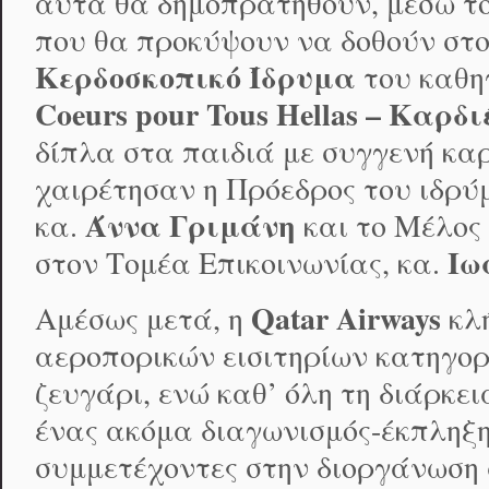
αυτά θα δημοπρατηθούν, μέσω τ
που θα προκύψουν να δοθούν στ
Κερδοσκοπικό Ίδρυμα
του καθη
Coeurs pour Tous Hellas – Καρδ
δίπλα στα παιδιά με συγγενή κα
χαιρέτησαν η Πρόεδρος του ιδρύμα
Άννα Γριμάνη
κα.
και το Μέλος 
Ιω
στον Τομέα Επικοινωνίας, κα.
Qatar Airways
Αμέσως μετά, η
κλ
αεροπορικών εισιτηρίων κατηγορ
ζευγάρι, ενώ καθ’ όλη τη διάρκε
ένας ακόμα διαγωνισμός-έκπληξη
συμμετέχοντες στην διοργάνωση