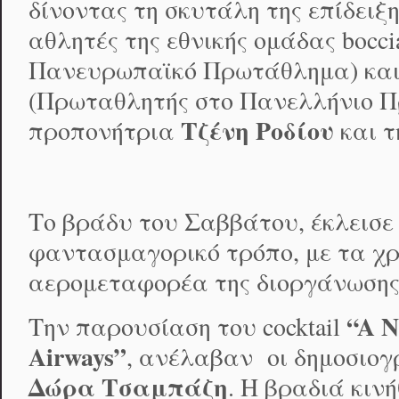
δίνοντας τη σκυτάλη της επίδειξ
αθλητές της εθνικής ομάδας bocc
Πανευρωπαϊκό Πρωτάθλημα) κα
(Πρωταθλητής στο Πανελλήνιο Π
Τζένη Ροδίου
προπονήτρια
και 
Το βράδυ του Σαββάτου, έκλεισε
φαντασμαγορικό τρόπο, με τα χ
αερομεταφορέα της διοργάνωσης
“
A
N
Την παρουσίαση του cocktail
Airways
”
, ανέλαβαν οι δημοσιο
Δώρα Τσαμπάζη
. Η βραδιά κινή