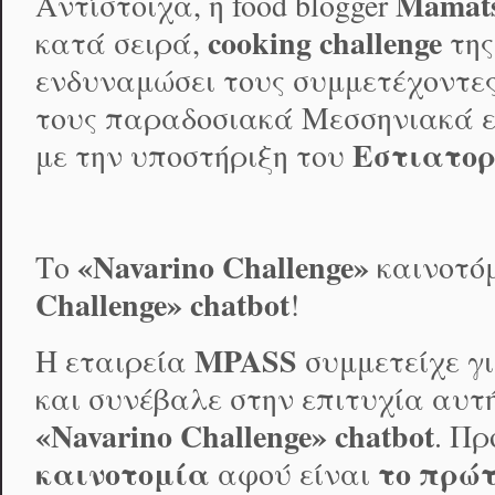
Mamats
Αντίστοιχα, η food blogger
cooking
challenge
κατά σειρά,
της
ενδυναμώσει τους συμμετέχοντες
τους παραδοσιακά Μεσσηνιακά 
Εστιατορ
με την υποστήριξη του
«Navarino Challenge»
Το
καινοτόμ
Challenge» chatbot
!
MPASS
Η εταιρεία
συμμετείχε γ
και συνέβαλε στην επιτυχία αυτή
«
Navarino
Challenge
»
chatbot
. Πρ
καινοτομία
το πρώτ
αφού είναι