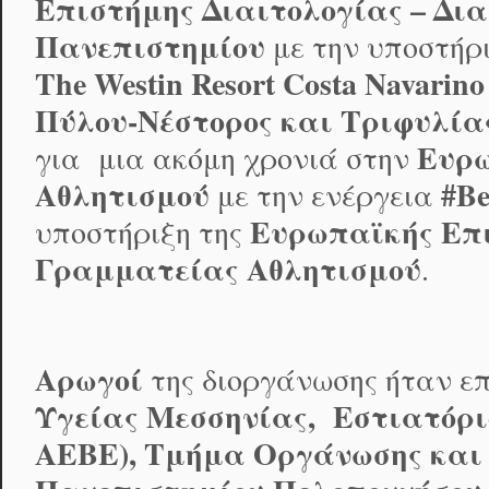
Επιστήμης Διαιτολογίας – Δι
Πανεπιστημίου
με την υποστήρ
The
Westin
Resort
Costa
Navarino
Πύλου-Νέστορος και Τριφυλία
Ευρ
για μια ακόμη χρονιά στην
Αθλητισμού
#
Be
με την ενέργεια
Ευρωπαϊκής Επ
υποστήριξη της
Γραμματείας Αθλητισμού
.
Αρωγοί
της διοργάνωσης ήταν επ
Υγείας Μεσσηνίας, Εστιατόρ
ΑΕΒΕ), Τμήμα Οργάνωσης και 