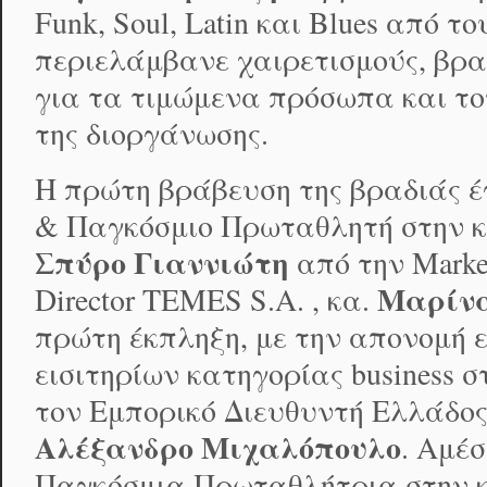
Funk, Soul, Latin και Blues από τ
περιελάμβανε χαιρετισμούς, βρα
για τα τιμώμενα πρόσωπα και τ
της διοργάνωσης.
Η πρώτη βράβευση της βραδιάς έ
& Παγκόσμιο Πρωταθλητή στην κ
Σπύρο Γιαννιώτη
από την Market
Μαρίν
Director TEMES S.A. , κα.
πρώτη έκπληξη, με την απονομή ε
εισιτηρίων κατηγορίας business 
τον Εμπορικό Διευθυντή Ελλάδος τ
Αλέξανδρο Μιχαλόπουλο
. Αμέ
Παγκόσμια Πρωταθλήτρια στην κ