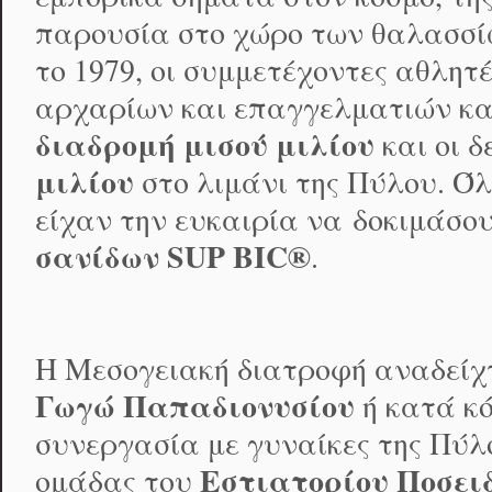
παρουσία στο χώρο των θαλασσίω
το 1979, οι συμμετέχοντες αθλητ
αρχαρίων και επαγγελματιών κα
διαδρομή μισού μιλίου
και οι δ
μιλίου
στο λιμάνι της Πύλου. Όλ
είχαν την ευκαιρία να δοκιμάσου
σανίδων
SUP
BIC
®
.
H Μεσογειακή διατροφή αναδείχ
Γωγώ Παπαδιονυσίου
ή κατά κ
συνεργασία με γυναίκες της Πύλο
Εστιατορίου Ποσει
ομάδας του