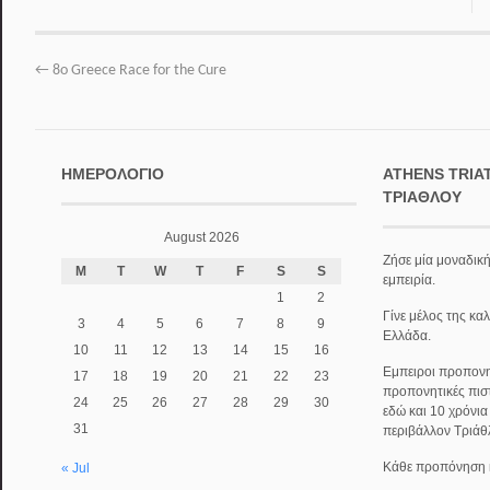
←
8ο Greece Race for the Cure
ΗΜΕΡΟΛΌΓΙΟ
ATHENS TRIA
ΤΡΙΆΘΛΟΥ
August 2026
Ζήσε μία μοναδική
M
T
W
T
F
S
S
εμπειρία.
1
2
Γίνε μέλος της κα
3
4
5
6
7
8
9
Ελλάδα.
10
11
12
13
14
15
16
Εμπειροι προπονητ
17
18
19
20
21
22
23
προπονητικές πισ
24
25
26
27
28
29
30
εδώ και 10 χρόνι
31
περιβάλλον Τριάθ
Κάθε προπόνηση κα
« Jul