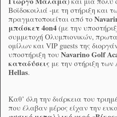
Γιώργο Μάλαμα
) και μια πολύ
Βοϊδοκοιλιά -με τη στήριξη και 
Navari
πραγματοποιείται από το
μπάσκετ 4
on
4
(με την υποστήρι
συμμετοχή Ολυμπιονικών, πρωτα
ομίλων και VIP guests της διοργ
Navarino
Golf
Ac
υποστήριξη του
καταδύσεις
με την στήριξη των
Hellas
.
Καθ’ όλη την διάρκεια του τριημ
που έλαβαν μέρος είχαν την ευκα
φυσικό μεταλλικό νερό «Βίκος