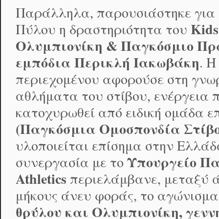
Παράλληλα, παρουσιάστηκε για 
Kids
Πύλου η δραστηριότητα του
Ολυμπιονίκη & Παγκόσμιο Πρω
εμπόδια Περικλή Ιακωβάκη
. 
περιεχομένου αφορούσε στη γνωρ
αθλήματα του στίβου, ενέργεια π
κατοχυρωθεί από ειδική ομάδα ε
(Παγκόσμια Ομοσπονδία Στίβο
υλοποιείται επίσημα στην Ελλά
Υπουργείο Πα
συνεργασία με το
Athletics
περιελάμβανε, μεταξύ ά
μήκους άνευ φοράς, το αγώνισμ
θρύλου
και
Ολυμπιονίκη, γενν