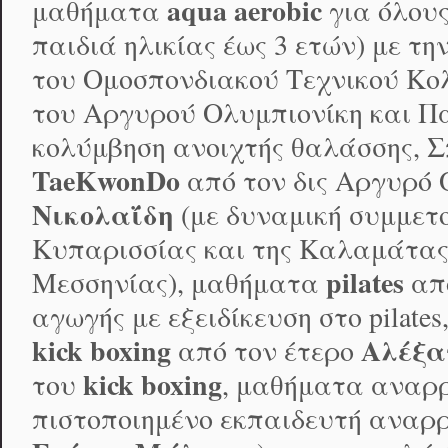
aqua
aerobic
μαθήματα
για όλου
παιδιά ηλικίας έως 3 ετών) με τη
του Ομοσπονδιακού Τεχνικού Κο
του Αργυρού Ολυμπιονίκη και Π
Σ
κολύμβηση ανοιχτής θαλάσσης,
TaeKwonDo
από τον δις Αργυρό 
Νικολαΐδη
(με δυναμική συμμετ
Κυπαρισσίας και της Καλαμάτας
pilates
Μεσσηνίας), μαθήματα
από
αγωγής με εξειδίκευση στο pilates
kick
boxing
Αλέξα
από τον έτερο
kick
boxing
του
, μαθήματα αναρρ
πιστοποιημένο εκπαιδευτή αναρ