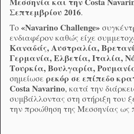
Μεσσηνία και την
Costa
Navari
Σεπτεμβρίου 2016
.
«
Navarino
Challenge
»
Το
συγκέντ
ενδιαφέρον καθώς είχε συμμετο
Καναδάς, Αυστραλία, Βρετανί
Γερμανία, Ελβετία, Ιταλία, Ν
Τουρκία, Βουλγαρία, Ρουμανί
ρεκόρ σε επίπεδο κρ
σημείωσε
Costa
Navarino
, κατά την διάρκε
συμβάλλοντας στη στήριξη του ξ
την προώθηση της Μεσσηνίας ως 