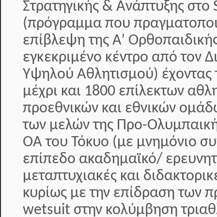
Στρατηγικής & Ανάπτυξης στο S
(πρόγραμμα που πραγματοποιε
επίβλεψη της Α’ Ορθοπαιδικής
εγκεκριμένο κέντρο από τον 
Υψηλού Αθλητισμού) έχοντας 
μέχρι και 1800 επίλεκτων αθλ
προεθνικών και εθνικών ομάδ
των μελών της Προ-Ολυμπαική
ΟΑ του Τόκυο (με μνημόνιο συ
επίπεδο ακαδημαϊκό/ ερευνητ
μεταπτυχιακές και διδακτορικ
κυρίως με την επίδραση των π
wetsuit στην κολύμβηση τριαθ