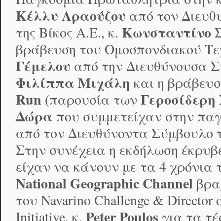
Κέλλυ Αραούζου
από τον Διευθ
Κωνσταντίνο 
της Βίκος Α.Ε., κ.
βράβευση του Ομοσπονδιακού Τε
Γέμελου
από την Διευθύνουσα Σύμ
Φιλίππα Μιχάλη
και η βράβευσ
Run
Γεροσίδερη
(παρουσία των
Δώρα
που συμμετείχαν στην παγ
από τον Διευθύνοντα Σύμβουλο τη
Στην συνέχεια η εκδήλωση έκρυβ
είχαν να κάνουν με τα 4 χρόνια 
National
Geographic
Channel
βραβ
του Navarino Challenge & Director 
Peter
Poulos
Initiative, κ.
για τα τέ