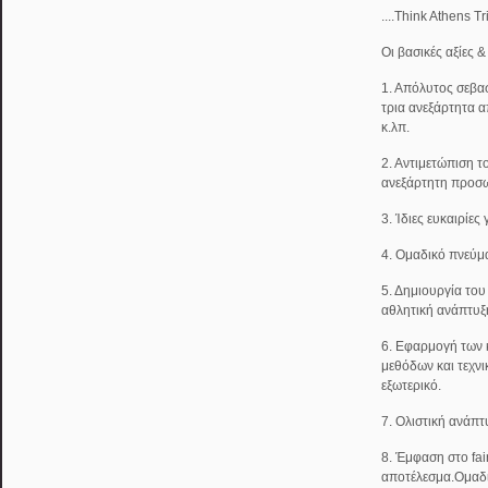
....Think Athens T
Οι βασικές αξίες 
1. Απόλυτος σεβασ
τρια ανεξάρτητα α
κ.λπ.
2. Αντιμετώπιση τ
ανεξάρτητη προσω
3. Ίδιες ευκαιρίες
4. Ομαδικό πνεύμ
5. Δημιουργία του
αθλητική ανάπτυξ
6. Εφαρμογή των
μεθόδων και τεχν
εξωτερικό.
7. Ολιστική ανάπτ
8. Έμφαση στο fai
αποτέλεσμα.Ομαδ