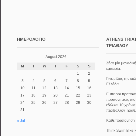
ΗΜΕΡΟΛΌΓΙΟ
ATHENS TRIA
ΤΡΙΆΘΛΟΥ
August 2026
Ζήσε μία μοναδική
M
T
W
T
F
S
S
εμπειρία.
1
2
Γίνε μέλος της κα
3
4
5
6
7
8
9
Ελλάδα.
10
11
12
13
14
15
16
Εμπειροι προπονητ
17
18
19
20
21
22
23
προπονητικές πισ
24
25
26
27
28
29
30
εδώ και 10 χρόνι
31
περιβάλλον Τριάθ
Κάθε προπόνηση κα
« Jul
Think Swim Bike 