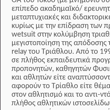
ΟΑ του Τόκυο (με μνημόνιο συ
επίπεδο ακαδημαϊκό/ ερευνητ
μεταπτυχιακές και διδακτορικ
κυρίως με την επίδραση των π
wetsuit στην κολύμβηση τριαθ
μεγιστοποίηση της απόδοσης 
relay του Τριάθλου. Από το 19
σε πλήθος εκπαιδευτικά προ
προπονητών, καθηγητών Φυσι
και αθλητών είτε αναπτύσσοντ
αφορούν το Τρίαθλο είτε θέμ
στον αθλητισμό και το αντι-ντ
πλήθος αθλητικών ιστοσελίδω