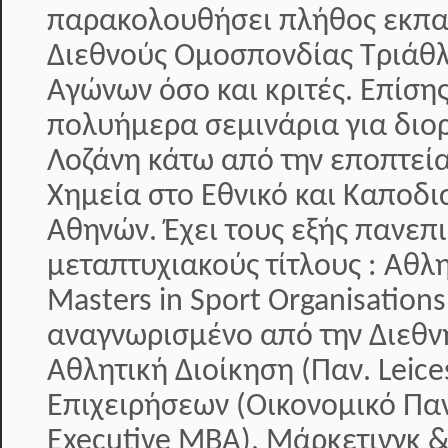
παρακολουθήσει πλήθος εκπαι
Διεθνούς Ομοσπονδίας Τριάθλ
Αγώνων όσο και κριτές. Επίση
πολυήμερα σεμινάρια για διο
Λοζάνη κάτω από την εποπτεία
Χημεία στο Εθνικό και Καποδι
Αθηνών. Έχει τους εξής πανεπ
μεταπτυχιακούς τίτλους : Αθλ
Masters in Sport Organisati
αναγνωρισμένο από την Διεθν
Αθλητική Διοίκηση (Παν. Leice
Επιχειρήσεων (Οικονομικό Πα
Executive MBA), Μάρκετινγκ &