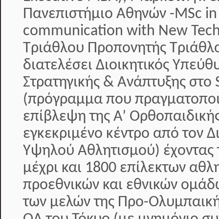
Πανεπιστήμιο Αθηνών -MSc in
communication with New Tech
Τριάθλου Προπονητής Τριάθλο
διατελέσει Διοικητικός Υπεύθ
Στρατηγικής & Ανάπτυξης στο S
(πρόγραμμα που πραγματοποιε
επίβλεψη της Α’ Ορθοπαιδικής
εγκεκριμένο κέντρο από τον 
Υψηλού Αθλητισμού) έχοντας 
μέχρι και 1800 επίλεκτων αθλ
προεθνικών και εθνικών ομάδ
των μελών της Προ-Ολυμπαική