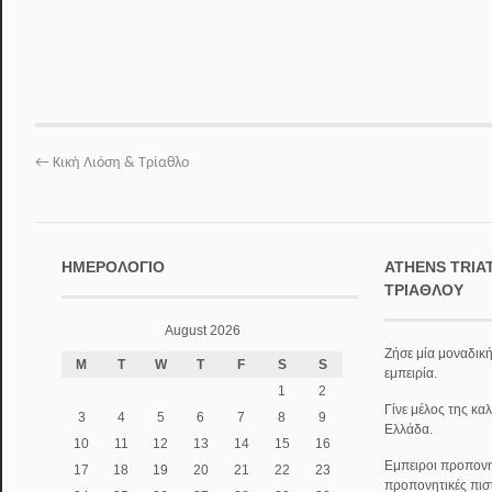
←
Κική Λιόση & Τρίαθλο
ΗΜΕΡΟΛΌΓΙΟ
ATHENS TRIA
ΤΡΙΆΘΛΟΥ
August 2026
Ζήσε μία μοναδική
M
T
W
T
F
S
S
εμπειρία.
1
2
Γίνε μέλος της κα
3
4
5
6
7
8
9
Ελλάδα.
10
11
12
13
14
15
16
Εμπειροι προπονητ
17
18
19
20
21
22
23
προπονητικές πισ