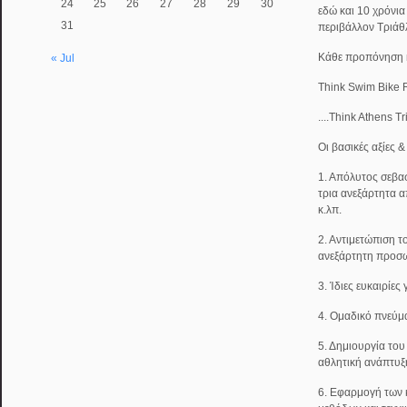
24
25
26
27
28
29
30
εδώ και 10 χρόνι
31
περιβάλλον Τριάθ
Κάθε προπόνηση κα
« Jul
Think Swim Bike 
....Think Athens T
Οι βασικές αξίες 
1. Απόλυτος σεβασ
τρια ανεξάρτητα α
κ.λπ.
2. Αντιμετώπιση τ
ανεξάρτητη προσω
3. Ίδιες ευκαιρίες
4. Ομαδικό πνεύμ
5. Δημιουργία του
αθλητική ανάπτυξ
6. Εφαρμογή των