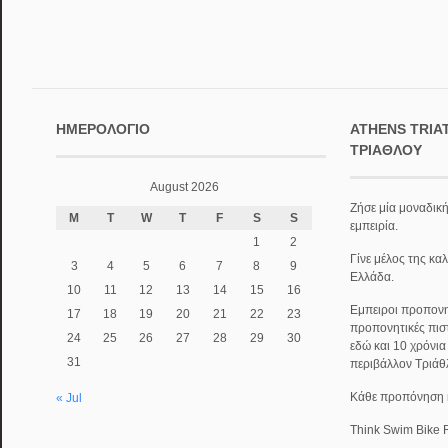
ΗΜΕΡΟΛΌΓΙΟ
ATHENS TRIA
ΤΡΙΆΘΛΟΥ
August 2026
Ζήσε μία μοναδική
M
T
W
T
F
S
S
εμπειρία.
1
2
Γίνε μέλος της κα
3
4
5
6
7
8
9
Ελλάδα.
10
11
12
13
14
15
16
Εμπειροι προπονητ
17
18
19
20
21
22
23
προπονητικές πισ
24
25
26
27
28
29
30
εδώ και 10 χρόνι
31
περιβάλλον Τριάθ
Κάθε προπόνηση κα
« Jul
Think Swim Bike 