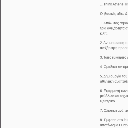
....Think Athens T
Οι βασικές αξίες 
1. Απόλυτος σεβασ
τρια ανεξάρτητα α
κ.λπ.
2. Αντιμετώπιση τ
ανεξάρτητη προσω
3. Ίδιες ευκαιρίες
4. Ομαδικό πνεύμ
5. Δημιουργία του
αθλητική ανάπτυξ
6. Εφαρμογή των
μεθόδων και τεχν
εξωτερικό.
7. Ολιστική ανάπτ
8. Έμφαση στο fai
αποτέλεσμα.Ομαδ