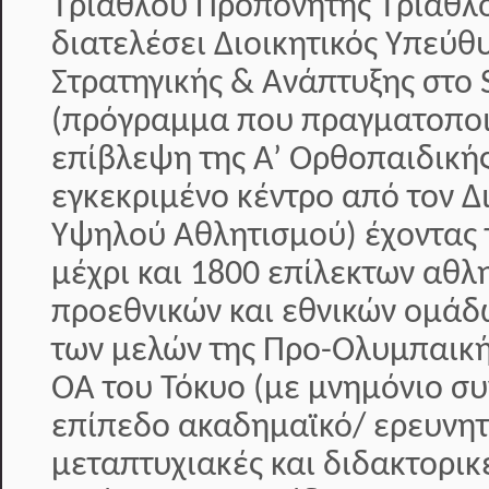
Τριάθλου Προπονητής Τριάθλο
διατελέσει Διοικητικός Υπεύθ
Στρατηγικής & Ανάπτυξης στο S
(πρόγραμμα που πραγματοποιε
επίβλεψη της Α’ Ορθοπαιδικής
εγκεκριμένο κέντρο από τον 
Υψηλού Αθλητισμού) έχοντας 
μέχρι και 1800 επίλεκτων αθλ
προεθνικών και εθνικών ομάδ
των μελών της Προ-Ολυμπαική
ΟΑ του Τόκυο (με μνημόνιο συ
επίπεδο ακαδημαϊκό/ ερευνητ
μεταπτυχιακές και διδακτορικ