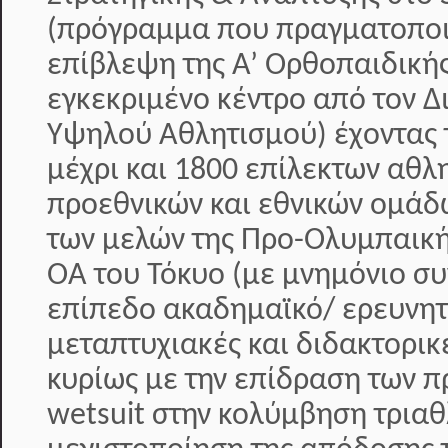
(πρόγραμμα που πραγματοποιε
επίβλεψη της Α’ Ορθοπαιδικής
εγκεκριμένο κέντρο από τον 
Υψηλού Αθλητισμού) έχοντας 
μέχρι και 1800 επίλεκτων αθλ
προεθνικών και εθνικών ομάδ
των μελών της Προ-Ολυμπαική
ΟΑ του Τόκυο (με μνημόνιο συ
επίπεδο ακαδημαϊκό/ ερευνητ
μεταπτυχιακές και διδακτορικ
κυρίως με την επίδραση των π
wetsuit στην κολύμβηση τριαθ