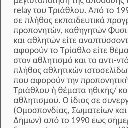
μεγιστοποίηση της απόδοσης 
relay του Τριάθλου. Από το 19
σε πλήθος εκπαιδευτικά προ
προπονητών, καθηγητών Φυσι
και αθλητών είτε αναπτύσσοντ
αφορούν το Τρίαθλο είτε θέμ
στον αθλητισμό και το αντι-ντ
πλήθος αθλητικών ιστοσελίδω
που αφορούν την προπονητική
Τριάθλου ή θέματα ηθικής/ κο
αθλητισμού. Ο ίδιος σε συνερ
(Ομοσπονδίας, Σωματείων και
Δήμων) από το 1990 έως σήμερ