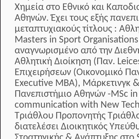
Χημεία στο Εθνικό και Καποδι
Αθηνών. Έχει τους εξής πανεπ
μεταπτυχιακούς τίτλους : Αθλ
Masters in Sport Organisati
αναγνωρισμένο από την Διεθν
Αθλητική Διοίκηση (Παν. Leice
Επιχειρήσεων (Οικονομικό Πα
Executive MBA), Μάρκετινγκ &
Πανεπιστήμιο Αθηνών -MSc in
communication with New Tech
Τριάθλου Προπονητής Τριάθλο
διατελέσει Διοικητικός Υπεύθ
Στρατηγικής & Ανάπτυξης στο S