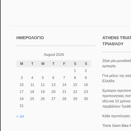
ΗΜΕΡΟΛΌΓΙΟ
ATHENS TRIA
ΤΡΙΆΘΛΟΥ
August 2026
Ζήσε μία μοναδική
M
T
W
T
F
S
S
εμπειρία.
1
2
Γίνε μέλος της κα
3
4
5
6
7
8
9
Ελλάδα.
10
11
12
13
14
15
16
Εμπειροι προπονητ
17
18
19
20
21
22
23
προπονητικές πισ
24
25
26
27
28
29
30
εδώ και 10 χρόνι
31
περιβάλλον Τριάθ
Κάθε προπόνηση κα
« Jul
Think Swim Bike 