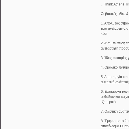
....Think Athens T
Οι βασικές αξίες 
1. Απόλυτος σεβασ
τρια ανεξάρτητα α
κ.λπ.
2. Αντιμετώπιση τ
ανεξάρτητη προσω
3. Ίδιες ευκαιρίες
4. Ομαδικό πνεύμ
5. Δημιουργία του
αθλητική ανάπτυξ
6. Εφαρμογή των
μεθόδων και τεχν
εξωτερικό.
7. Ολιστική ανάπτ
8. Έμφαση στο fai
αποτέλεσμα.Ομαδ