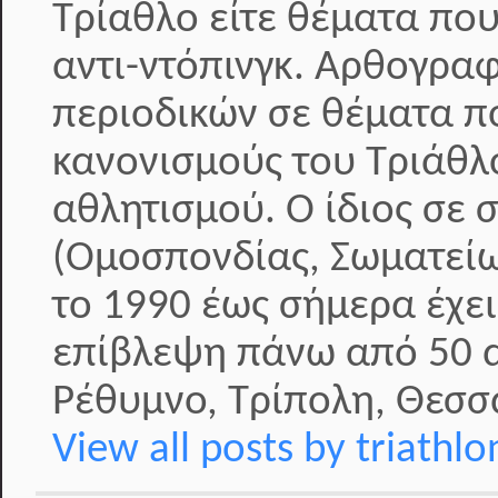
Τρίαθλο είτε θέματα που
αντι-ντόπινγκ. Αρθογραφ
περιοδικών σε θέματα π
κανονισμούς του Τριάθλ
αθλητισμού. Ο ίδιος σε 
(Ομοσπονδίας, Σωματείω
το 1990 έως σήμερα έχει
επίβλεψη πάνω από 50 α
Ρέθυμνο, Τρίπολη, Θεσσα
View all posts by triathl