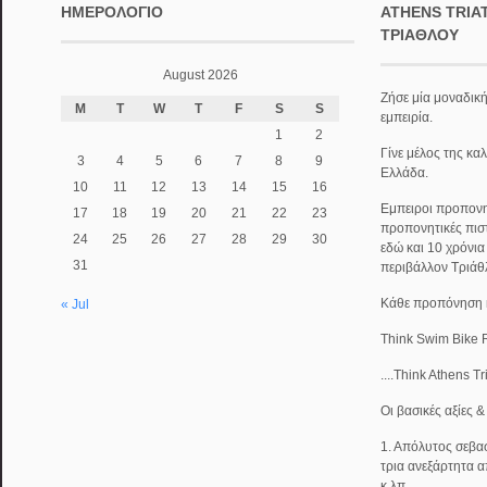
ΗΜΕΡΟΛΌΓΙΟ
ATHENS TRIA
ΤΡΙΆΘΛΟΥ
August 2026
Ζήσε μία μοναδική
M
T
W
T
F
S
S
εμπειρία.
1
2
Γίνε μέλος της κα
3
4
5
6
7
8
9
Ελλάδα.
10
11
12
13
14
15
16
Εμπειροι προπονητ
17
18
19
20
21
22
23
προπονητικές πισ
24
25
26
27
28
29
30
εδώ και 10 χρόνι
31
περιβάλλον Τριάθ
Κάθε προπόνηση κα
« Jul
Think Swim Bike 
....Think Athens T
Οι βασικές αξίες 
1. Απόλυτος σεβασ
τρια ανεξάρτητα α
κ.λπ.