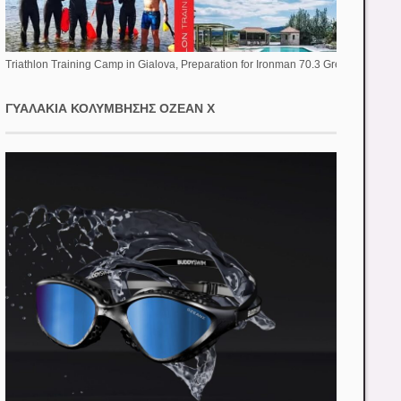
Triathlon Training Camp in Gialova, Preparation for Ironman 70.3 Greece
ΓΥΑΛΆΚΙΑ ΚΟΛΎΜΒΗΣΗΣ OZEAN X