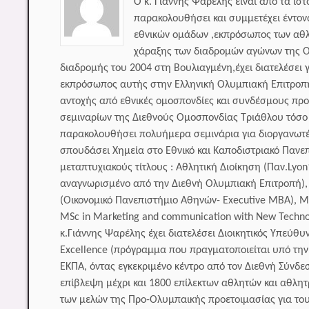
Ο κ. Γιάννης Ψαρέλης είναι από τα ισ
παρακολουθήσει και συμμετέχει έντον
εθνικών ομάδων ,εκπρόσωπος των αθλ
χάραξης των διαδρομών αγώνων της Ο
διαδρομής του 2004 στη Βουλιαγμένη,έχει διατελέσει 
εκπρόσωπος αυτής στην Ελληνική Ολυμπιακή Επιτροπ
αντοχής από εθνικές ομοσπονδίες και συνδέσμους πρ
σεμιναρίων της Διεθνούς Ομοσπονδίας Τριάθλου τόσο γ
παρακολουθήσει πολυήμερα σεμινάρια για διοργανωτέ
σπουδάσει Χημεία στο Εθνικό και Καποδιστριακό Πανε
μεταπτυχιακούς τίτλους : Αθλητική Διοίκηση (Παν.Lyo
αναγνωρισμένο από την Διεθνή Ολυμπιακή Επιτροπή), Α
(Οικονομικό Πανεπιστήμιο Αθηνών- Executive MBA), Μ
MSc in Marketing and communication with New Techn
κ.Γιάννης Ψαρέλης έχει διατελέσει Διοικητικός Υπεύθ
Excellence (πρόγραμμα που πραγματοποιείται υπό την 
ΕΚΠΑ, όντας εγκεκριμένο κέντρο από τον Διεθνή Σύνδ
επίβλεψη μέχρι και 1800 επίλεκτων αθλητών και αθλη
των μελών της Προ-Ολυμπαικής προετοιμασίας για του