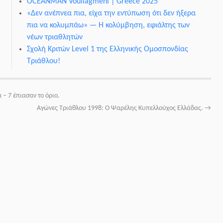
OCEANMAN Vouliagmeni | Greece 2025
«Δεν ανέπνεα πια, είχα την εντύπωση ότι δεν ήξερα
πια να κολυμπάω» — Η κολύμβηση, εφιάλτης των
νέων τριαθλητών
Σχολή Κριτών Level 1 της Ελληνικής Ομοσπονδίας
Τριάθλου!
– 7 έπιασαν το όριο.
Αγώνες Τριάθλου 1998: Ο Ψαρέλης Κυπελλούχος Ελλάδας.
→