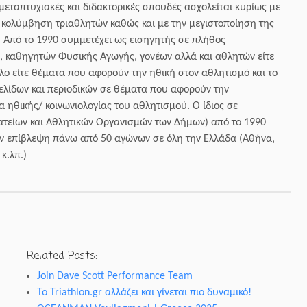
εταπτυχιακές και διδακτορικές σπουδές ασχολείται κυρίως με
ν κολύμβηση τριαθλητών καθώς και με την μεγιστοποίηση της
 Από το 1990 συμμετέχει ως εισηγητής σε πλήθος
 καθηγητών Φυσικής Αγωγής, γονέων αλλά και αθλητών είτε
ο είτε θέματα που αφορούν την ηθική στον αθλητισμό και το
σελίδων και περιοδικών σε θέματα που αφορούν την
 ηθικής/ κοινωνιολογίας του αθλητισμού. Ο ίδιος σε
ατείων και Αθλητικών Οργανισμών των Δήμων) από το 1990
την επίβλεψη πάνω από 50 αγώνων σε όλη την Ελλάδα (Αθήνα,
κ.λπ.)
Related Posts:
Join Dave Scott Performance Team
Το Triathlon.gr αλλάζει και γίνεται πιο δυναμικό!