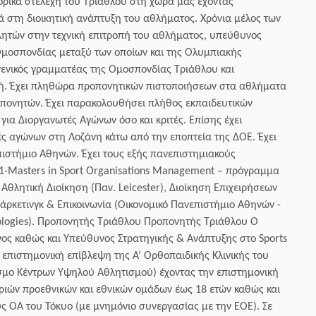
τορικά στελέχη του Τριάθλου στη χώρα μας έχοντας
ά στη διοικητική ανάπτυξη του αθλήματος. Χρόνια μέλος των
ητών στην τεχνική επιτροπή του αθλήματος, υπεύθυνος
μοσπονδίας μεταξύ των οποίων και της Ολυμπιακής
γενικός γραμματέας της Ομοσπονδίας Τριάθλου και
ή. Έχει πληθώρα προπονητικών πιστοποιήσεων στα αθλήματα
οπονητών. Έχει παρακολουθήσει πλήθος εκπαιδευτικών
ια Διοργανωτές Αγώνων όσο και κριτές. Επίσης έχει
ς αγώνων στη Λοζάνη κάτω από την εποπτεία της ΔΟΕ. Έχει
πιστήμιο Αθηνών. Έχει τους εξής πανεπιστημιακούς
n1-Masters in Sport Organisations Management – πρόγραμμα
θλητική Διοίκηση (Παν. Leicester), Διοίκηση Επιχειρήσεων
άρκετινγκ & Επικοινωνία (Οικονομικό Πανεπιστήμιο Αθηνών -
ologies). Προπονητής Τριάθλου Προπονητής Τριάθλου Ο
υνος καθώς και Υπεύθυνος Στρατηγικής & Ανάπτυξης στο Sports
επιστημονική επίβλεψη της Α’ Ορθοπαιδικής Κλινικής του
εσμο Κέντρων Υψηλού Αθλητισμού) έχοντας την επιστημονική
τριών προεθνικών και εθνικών ομάδων έως 18 ετών καθώς και
ς ΟΑ του Τόκυο (με μνημόνιο συνεργασίας με την ΕΟΕ). Σε