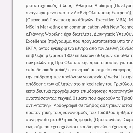
μεταπτυχιακούς τίτλους : Αθλητική Διοίκηση (Παν.Lyo
αναγνωρισμένο από την Διεθνή Ολυμπιακή Επιτροπή), Α
(Οικονομικό Πανεπιστήμιο Αθηνών- Executive MBA), Μ
MSc in Marketing and communication with New Techn
κ.Γιάννης Ψαρέλης έχει διατελέσει Διοικητικός Υπεύθ
Excellence (πρόγραμμα που πραγματοποιείται υπό την 
ΕΚΠΑ, όντας εγκεκριμένο κέντρο από τον Διεθνή Σύνδ
επίβλεψη μέχρι και 1800 επίλεκτων αθλητών και αθλη
των μελών της Προ-Ολυμπαικής προετοιμασίας για του
επίπεδο ακαδημαϊκό/ ερευνητικό με σημείο αναφοράς μ
την επίδραση των προϊόντων νεοπρενίου/ wetsuit στη
απόδοσης των αθλητών στο mixed relay του Τριάθλου.
εκπαιδευτικά προγράμματα επιμόρφωσης προπονητών,
αναπτύσσοντας τεχνικά θέματα που αφορούν το Τρίαθλ
αντι-ντόπινγκ. Αρθογραφεί σε πλήθος αθλητικών ιστο
προπονητική, τους κανονισμούς του Τριάθλου ή θέματα
συνεργασία με αθλητικούς φορείς (Ομοσπονδίας, Σωμ
έως σήμερα έχει σχεδιάσει και διοργανώσει έχοντας 