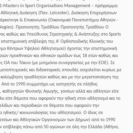
n1-Masters in Sport Organisations Management – πρόγραμμα
θλητική Διοίκηση (Παν. Leicester), Διοίκηση Επιχειρήσεων
άρκετινγκ & Επικοινωνία (Οικονομικό Πανεπιστήμιο Αθηνών -
ologies). Προπονητής Τριάθλου Προπονητής Τριάθλου Ο
υνος καθώς και Υπεύθυνος Στρατηγικής & Ανάπτυξης στο Sports
επιστημονική επίβλεψη της Α’ Ορθοπαιδικής Κλινικής του
εσμο Κέντρων Υψηλού Αθλητισμού) έχοντας την επιστημονική
τριών προεθνικών και εθνικών ομάδων έως 18 ετών καθώς και
ς ΟΑ του Τόκυο (με μνημόνιο συνεργασίας με την ΕΟΕ). Σε
εταπτυχιακές και διδακτορικές σπουδές ασχολείται κυρίως με
ν κολύμβηση τριαθλητών καθώς και με την μεγιστοποίηση της
 Από το 1990 συμμετέχει ως εισηγητής σε πλήθος
 καθηγητών Φυσικής Αγωγής, γονέων αλλά και αθλητών είτε
ο είτε θέματα που αφορούν την ηθική στον αθλητισμό και το
σελίδων και περιοδικών σε θέματα που αφορούν την
 ηθικής/ κοινωνιολογίας του αθλητισμού. Ο ίδιος σε
ατείων και Αθλητικών Οργανισμών των Δήμων) από το 1990
την επίβλεψη πάνω από 50 αγώνων σε όλη την Ελλάδα (Αθήνα,