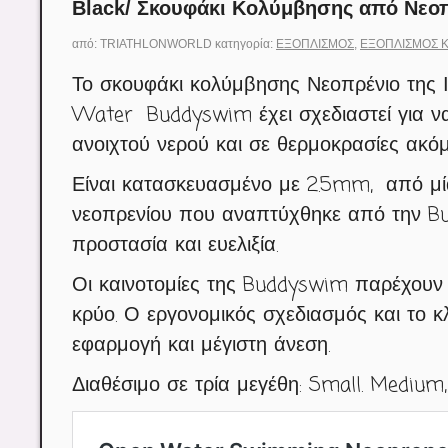
Black/ Σκουφάκι Κολύμβησης από Νεο
από:
TRIATHLONWORLD
κατηγορία:
ΕΞΟΠΛΙΣΜΌΣ
,
ΕΞΟΠΛΙΣΜΌΣ 
Το σκουφάκι κολύμβησης Νεοπρένιο της Ι
Water Buddyswim έχει σχεδιαστεί για να
ανοιχτού νερού και σε θερμοκρασίες ακόμ
Είναι κατασκευασμένο με 2.5mm, από μία
νεοπρενίου που αναπτύχθηκε από την Bu
προστασία και ευελιξία.
Οι καινοτομίες της Buddyswim παρέχουν 
κρύο. Ο εργονομικός σχεδιασμός και το κλ
εφαρμογή και μέγιστη άνεση.
Διαθέσιμο σε τρία μεγέθη: Small. Medium