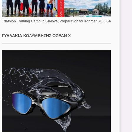
Triathlon Training Camp in Gialova, Preparation for Ironman 70.3 Greece
ΓΥΑΛΆΚΙΑ ΚΟΛΎΜΒΗΣΗΣ OZEAN X