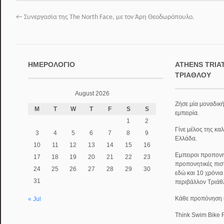
←
Συνεργασία της The North Face, με τον Άρη Θεοδωρόπουλο.
ΗΜΕΡΟΛΌΓΙΟ
ATHENS TRIA
ΤΡΙΆΘΛΟΥ
August 2026
Ζήσε μία μοναδική
M
T
W
T
F
S
S
εμπειρία.
1
2
Γίνε μέλος της κα
3
4
5
6
7
8
9
Ελλάδα.
10
11
12
13
14
15
16
Εμπειροι προπονητ
17
18
19
20
21
22
23
προπονητικές πισ
24
25
26
27
28
29
30
εδώ και 10 χρόνι
31
περιβάλλον Τριάθ
Κάθε προπόνηση κα
« Jul
Think Swim Bike 