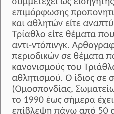
συμμετέχει ως εισηγητή
επιμόρφωσης προπονητώ
και αθλητών είτε αναπτ
Τρίαθλο είτε θέματα που
αντι-ντόπινγκ. Αρθογραφ
περιοδικών σε θέματα π
κανονισμούς του Τριάθλ
αθλητισμού. Ο ίδιος σε 
(Ομοσπονδίας, Σωματείω
το 1990 έως σήμερα έχει
επίβλεψη πάνω από 50 α