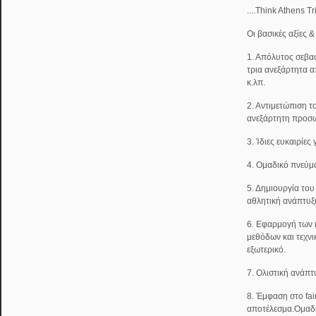
....Think Athens T
Οι βασικές αξίες 
1. Απόλυτος σεβασ
τρια ανεξάρτητα α
κ.λπ.
2. Αντιμετώπιση τ
ανεξάρτητη προσω
3. Ίδιες ευκαιρίες
4. Ομαδικό πνεύμ
5. Δημιουργία του
αθλητική ανάπτυξ
6. Εφαρμογή των
μεθόδων και τεχν
εξωτερικό.
7. Ολιστική ανάπτ
8. Έμφαση στο fai
αποτέλεσμα.Ομαδ