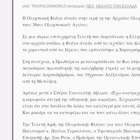
από:
TRIATHLONWORLD
κατηγορία:
ΝΈΑ
,
ΝΈΑ ΑΠΟ ΤΗΝ ΕΛΛΆΔΑ
Η Ολυμπιακή Φλόγα άναψε στην ιερή γη της Αρχαίας Ολυμπί
τους 30ους Ολυμπιακούς Αγώνες.
Σε μια άκρως επιτυχημένη Τελετή που διοργάνωσε η Ελλη
στο αρχαίο στάδιο, η Φλόγα άναψε από τις αχτίδες του ή
το χορευτικό από τις Ιέρειες που εμπνεύστηκε η Χορογράφ
Στη συνέχεια, η Πρωθιέρεια μεταλαμπάδευσε το Φως στη
παγκόσμιος πρωταθλητής της κολύμβησης έτρεξε ως το μν
δεύτερου Λαμπαδηδρόμου, του 19χρονου Αλέξανδρου Λούκ
από τη Μυτιλήνη.
Αμέσως μετά ο Σπύρος Γιαννιώτης δήλωσε: «Έχω ανατριχι
η κορυφαία στιγμή της αθλητικής μου καριέρας. Ευχαριστ
είναι ότι στο Λονδίνο θα δώσω τον καλύτερό μου εαυτό, 
Και μακάρι να τα καταφέρω και να τους κάνω όλους υπε
Την Τελετή Αφής της Ολυμπιακής Φλόγας για τους Ολυμπ
Πολιτισμού κ. Παύλος Γερουλάνος, ο Υφυπουργός Πολιτισμ
Επιτροπής Δρ. Ζακ Ρογκ, ο Πρόεδρος της Οργανωτικής Επ