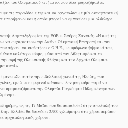
 αξίες του Ολυμπιακού κινήματος που όλοι μοιραζόμαστε.
υμε τις παραδόσεις της και να οργανώσουμε μία συναρπαστική
ε υπερήφανοι και η οποία μπορεί να εμπνεύσει μια ολόκληρη
πιακής Λαμπαδηδρομίας της ΕΟΕ κ. Σπύρος Ζαννιάς. «Η αφή της
έλω να ευχαριστήσω την Διεθνή Ολυμπιακή Επιτροπή και τον
που πήραν, να υιοθετήσει ο Ο.Η.Ε., με ομόφωνο ψήφισμά του,
κά έναν καλύτερο κόσμο, μέσα από τον Αθλητισμό και το
 την αφή της Ολυμπιακής Φλόγας και την Αρχαία Ολυμπία.
σμα αυτό.»
ήμανε: «Σε αυτήν την ειδυλλιακή γωνιά της Ηλείας, που
γώνες, εμείς οι σημερινοί κάτοικοι δεν μπορούμε παρά να
ι να οραματιζόμαστε την Ολυμπία Παγκόσμια Πόλη, κέντρο των
Ειρήνης».
ώ ημέρες, ως τις 17 Μαΐου που θα παραδοθεί στην αποστολή του
 Στην Ελλάδα θα διανύσει 2.900 χιλιόμετρα στα χέρια περίπου
τε αρχαιολογικούς χώρους.