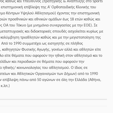
υνος καθώς και Υπεύθυνος Στρατηγικής & Ανάπτυξης στο Sports
επιστημονική επίβλεψη της Α’ Ορθοπαιδικής Κλινικής του
εσμο Κέντρων Υψηλού Αθλητισμού) έχοντας την επιστημονική
τριών προεθνικών και εθνικών ομάδων έως 18 ετών καθώς και
ς ΟΑ του Τόκυο (με μνημόνιο συνεργασίας με την ΕΟΕ). Σε
εταπτυχιακές και διδακτορικές σπουδές ασχολείται κυρίως με
ν κολύμβηση τριαθλητών καθώς και με την μεγιστοποίηση της
 Από το 1990 συμμετέχει ως εισηγητής σε πλήθος
 καθηγητών Φυσικής Αγωγής, γονέων αλλά και αθλητών είτε
ο είτε θέματα που αφορούν την ηθική στον αθλητισμό και το
σελίδων και περιοδικών σε θέματα που αφορούν την
 ηθικής/ κοινωνιολογίας του αθλητισμού. Ο ίδιος σε
ατείων και Αθλητικών Οργανισμών των Δήμων) από το 1990
την επίβλεψη πάνω από 50 αγώνων σε όλη την Ελλάδα (Αθήνα,
κ.λπ.)