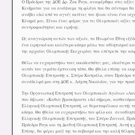
Ο Πρόεδρος της ΔΟΕ Δρ. Ζακ Ρογκ, αναφέρθηκε στις αξίες
Κινήματος για να ανάψουμε τη φλόγα που θα σύντομα θα 
ανάβει εδώ από τα αγνές ακτίνες του ήλιου είναι ένα ισ
Κίνημά μας. Είναι ένας φάρος για τις Ολυμπιακές αξίες τ
συντροφικότητας και ειρήνης.
Ως αναγνώριση αυτών των αξιών, τα Ηνωμένα Έθνη εξέδω
ένα ειρηνικό και καλύτερο κόσμο μέσω του αθλητισμού κα
της αρχαίας Ολυμπιακής Εκεχειρίας που επέτρεπε την α
Θέλω να ευχαριστήσω τους οικοδεσπότες μας, ιδιαίτερα τ
αυτόν τον γεμάτο έμπνευση τόπο. Θα ήθελα επίσης να εκ
Ολυμπιακής Επιτροπής κ. Σπύρο Καπράλο, στον Πρόεδρο τ
συνάδελφό μου στη ΔΟΕ κ. Λάμπη Νικολάου, για την προ
Την Οργανωτική Επιτροπή των Ολυμπιακών Αγώνων «Λονδ
που δήλωσε: «Καθώς βρισκόμαστε εδώ σήμερα, αισθανόμασ
Ελληνική Ολυμπιακή Επιτροπή, ως θεματοφύλακα αυτής τη
κόσμο. Θα ήθελα να ευχαριστήσω τον φίλο και συναθλητ
Ελληνικής Ολυμπιακής Επιτροπής, τον Σπύρο Ζαννιά, Πρό
Πρόεδρο Ρογκ και τη Διεθνή Ολυμπιακή Επιτροπή. Αυτή η 
Επίσης, θα φέρει μαζί της το σεβασμό και την καλή θέλη