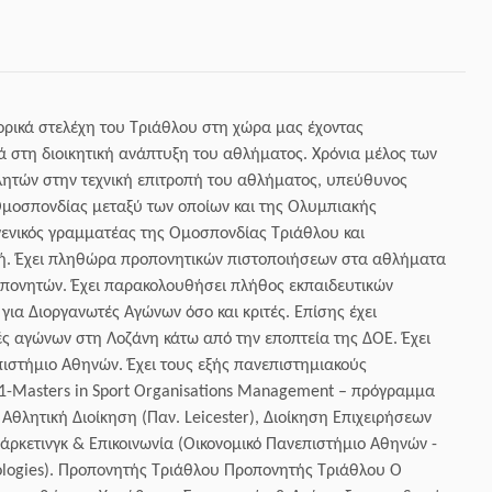
τορικά στελέχη του Τριάθλου στη χώρα μας έχοντας
ά στη διοικητική ανάπτυξη του αθλήματος. Χρόνια μέλος των
ητών στην τεχνική επιτροπή του αθλήματος, υπεύθυνος
μοσπονδίας μεταξύ των οποίων και της Ολυμπιακής
γενικός γραμματέας της Ομοσπονδίας Τριάθλου και
ή. Έχει πληθώρα προπονητικών πιστοποιήσεων στα αθλήματα
οπονητών. Έχει παρακολουθήσει πλήθος εκπαιδευτικών
ια Διοργανωτές Αγώνων όσο και κριτές. Επίσης έχει
ς αγώνων στη Λοζάνη κάτω από την εποπτεία της ΔΟΕ. Έχει
πιστήμιο Αθηνών. Έχει τους εξής πανεπιστημιακούς
n1-Masters in Sport Organisations Management – πρόγραμμα
θλητική Διοίκηση (Παν. Leicester), Διοίκηση Επιχειρήσεων
άρκετινγκ & Επικοινωνία (Οικονομικό Πανεπιστήμιο Αθηνών -
ologies). Προπονητής Τριάθλου Προπονητής Τριάθλου Ο