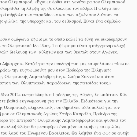
 του Ολυμπισμού. «Έχουμε έρθει στη γενέτειρα του Ολυμπιακού
σκορπίσει τη λάμψη της σε ολόκληρο τον κόσμο. Η φλόγα που
χυρό σύμβολο των παραδόσεων και των αξιών που διέπουν το
ης φιλίας, της υπεροχής και του σεβασμού. Είναι ένα σύμβολο
σαν ομόφωνα ψήφισμα το οποίο καλεί τα έθνη να οικοδομήσουν
ι το Ολυμπιακού Ιδεώδους. Το ψήφισμα είναι η σύγχρονη εκδοχή
σφαλή διέλευση των αθλητών και των θεατών στους Αγώνες.
ο Δήμαρχο κ. Κοτζά για την υποδοχή που μας επιφυλάσσει πίσω σε
φράσω την ευγνωμοσύνη μου στον Πρόεδρο της Ελληνικής
ης Ολυμπιακής Λαμπαδηδρομίας κ. Σπύρο Ζαννιά και στον
άσπιση των Ολυμπιακών παραδόσεων της πατρίδας τους.»
ίνο 2012» εκπροσώπησε ο Πρόεδρος της Λόρδος Σεμπάστιαν Κόε
τε βαθιά ευγνωμοσύνη για την Ελλάδα. Ειδικότερα για την
ς Ολυμπιακής κληρονομιάς που σημαίνει τόσα πολλά για τον
ή μου σε Ολυμπιακούς Αγώνες Σπύρο Καπράλο, Πρόεδρο της
εδρο της Επιτροπής Ολυμπιακής Λαμπαδηδρομίας και φυσικά τον
μοναδική Φλόγα θα μεταφέρει ένα μήνυμα ειρήνης και φιλίας.
ση του λαού του Ηνωμένου Βασιλείου. Θα λάμψει ένα φως σε αυτήν