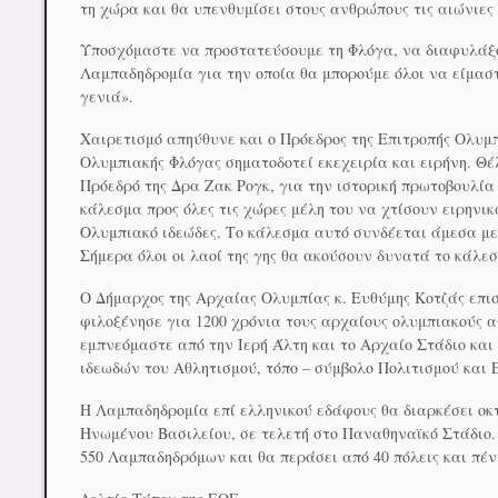
τη χώρα και θα υπενθυμίσει στους ανθρώπους τις αιώνιες
Υποσχόμαστε να προστατεύσουμε τη Φλόγα, να διαφυλάξο
Λαμπαδηδρομία για την οποία θα μπορούμε όλοι να είμαστ
γενιά».
Χαιρετισμό απηύθυνε και ο Πρόεδρος της Επιτροπής Ολυμ
Ολυμπιακής Φλόγας σηματοδοτεί εκεχειρία και ειρήνη. Θ
Πρόεδρό της Δρα Ζακ Ρογκ, για την ιστορική πρωτοβουλία 
κάλεσμα προς όλες τις χώρες μέλη του να χτίσουν ειρηνι
Ολυμπιακό ιδεώδες. Το κάλεσμα αυτό συνδέεται άμεσα με
Σήμερα όλοι οι λαοί της γης θα ακούσουν δυνατά το κάλε
Ο Δήμαρχος της Αρχαίας Ολυμπίας κ. Ευθύμης Κοτζάς επισ
φιλοξένησε για 1200 χρόνια τους αρχαίους ολυμπιακούς α
εμπνεόμαστε από την Ιερή Άλτη και το Αρχαίο Στάδιο κα
ιδεωδών του Αθλητισμού, τόπο – σύμβολο Πολιτισμού και 
Η Λαμπαδηδρομία επί ελληνικού εδάφους θα διαρκέσει οκτ
Ηνωμένου Βασιλείου, σε τελετή στο Παναθηναϊκό Στάδιο.
550 Λαμπαδηδρόμων και θα περάσει από 40 πόλεις και πέν