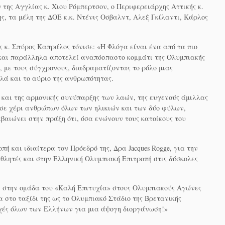
ης Αγγλίας κ. Χιου Ρόμπερτσον, ο Περιφερειάρχης Αττικής κ.
ς, τα μέλη της ΔΟΕ κ.κ. Ντένις Οσβαλντ, Αλεξ Γκίλαντι, Κάρλος
ς κ. Σπύρος Καπράλος τόνισε: «Η Φλόγα είναι ένα από τα πιο
και παράλληλα αποτελεί αναπόσπαστο κομμάτι της Ολυμπιακής
, με τους σύγχρονους, διαδραματίζοντας το ρόλο μιας
λλά και το αύριο της ανθρωπότητας.
ς και της αρμονικής συνύπαρξης των λαών, της ευγενούς άμιλλας
ι σε χέρι ανθρώπων όλων των ηλικιών και των δύο φύλων,
βαιώνει στην πράξη ότι, όσα ενώνουν τους κατοίκους του
 και ιδιαίτερα τον Πρόεδρό της, Δρα Jacques Rogge, για την
αθλητές και στην Ελληνική Ολυμπιακή Επιτροπή στις δύσκολες
αι στην ομάδα του «Καλή Επιτυχία» στους Ολυμπιακούς Αγώνες
α στο ταξίδι της ως το Ολυμπιακό Στάδιο της Βρετανικής
υχές όλων των Ελλήνων για μια άψογη διοργάνωση!»