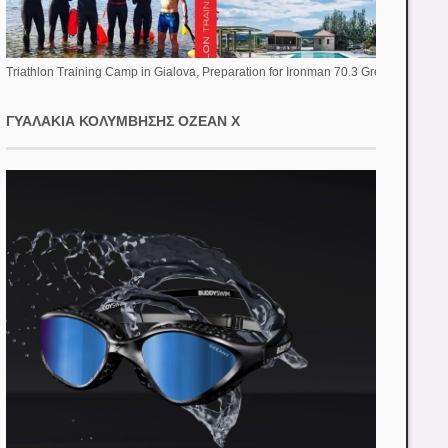
Triathlon Training Camp in Gialova, Preparation for Ironman 70.3 Greece
ΓΥΑΛΆΚΙΑ ΚΟΛΎΜΒΗΣΗΣ OZEAN X