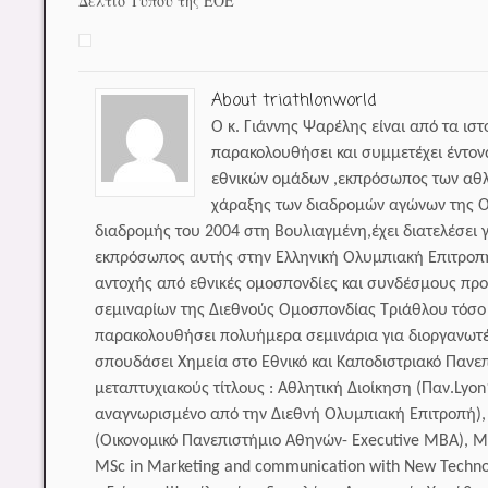
Δελτίο Τύπου της ΕΟΕ
About triathlonworld
Ο κ. Γιάννης Ψαρέλης είναι από τα ισ
παρακολουθήσει και συμμετέχει έντον
εθνικών ομάδων ,εκπρόσωπος των αθλ
χάραξης των διαδρομών αγώνων της Ο
διαδρομής του 2004 στη Βουλιαγμένη,έχει διατελέσει 
εκπρόσωπος αυτής στην Ελληνική Ολυμπιακή Επιτροπ
αντοχής από εθνικές ομοσπονδίες και συνδέσμους πρ
σεμιναρίων της Διεθνούς Ομοσπονδίας Τριάθλου τόσο γ
παρακολουθήσει πολυήμερα σεμινάρια για διοργανωτέ
σπουδάσει Χημεία στο Εθνικό και Καποδιστριακό Πανε
μεταπτυχιακούς τίτλους : Αθλητική Διοίκηση (Παν.Lyo
αναγνωρισμένο από την Διεθνή Ολυμπιακή Επιτροπή), Α
(Οικονομικό Πανεπιστήμιο Αθηνών- Executive MBA), Μ
MSc in Marketing and communication with New Techn