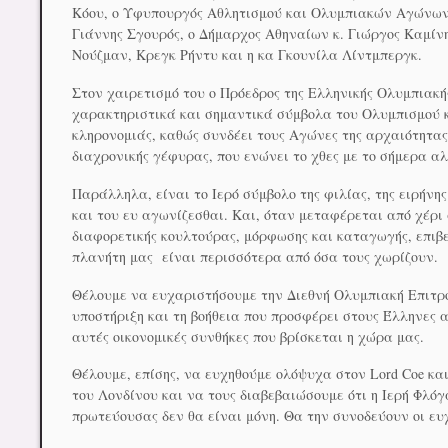
Κόου, ο Υφυπουργός Αθλητισμού και Ολυμπιακών Αγώνων τ
Γιάννης Σγουρός, ο Δήμαρχος Αθηναίων κ. Γιώργος Καμίνη
Νούζμαν, Κρεγκ Ρήντυ και η κα Γκουνίλα Λίντμπεργκ.
Στον χαιρετισμό του ο Πρόεδρος της Ελληνικής Ολυμπιακή
χαρακτηριστικά και σημαντικά σύμβολα του Ολυμπισμού 
κληρονομιάς, καθώς συνδέει τους Αγώνες της αρχαιότητας
διαχρονικής γέφυρας, που ενώνει το χθες με το σήμερα α
Παράλληλα, είναι το Ιερό σύμβολο της φιλίας, της ειρήνη
και του ευ αγωνίζεσθαι. Και, όταν μεταφέρεται από χέρ
διαφορετικής κουλτούρας, μόρφωσης και καταγωγής, επιβε
πλανήτη μας είναι περισσότερα από όσα τους χωρίζουν.
Θέλουμε να ευχαριστήσουμε την Διεθνή Ολυμπιακή Επιτροπή
υποστήριξη και τη βοήθεια που προσφέρει στους Έλληνες 
αυτές οικονομικές συνθήκες που βρίσκεται η χώρα μας.
Θέλουμε, επίσης, να ευχηθούμε ολόψυχα στον Lord Coe κ
του Λονδίνου και να τους διαβεβαιώσουμε ότι η Ιερή Φλόγ
πρωτεύουσας δεν θα είναι μόνη. Θα την συνοδεύουν οι ε