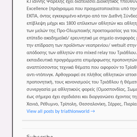
κ.Γιάννης Ψαρέλης έχει διατελέσει Διοικητικός Υπεύθ
Excellence (πρόγραμμα που πραγματοποιείται υπό την 
ΕΚΠΑ, όντας εγκεκριμένο κέντρο από τον Διεθνή Σύνδ
επίβλεψη μέχρι και 1800 επίλεκτων αθλητών και αθλη
των μελών της Προ-Ολυμπαικής προετοιμασίας για του
επίπεδο ακαδημαϊκό/ ερευνητικό με σημείο αναφοράς μ
την επίδραση των προϊόντων νεοπρενίου/ wetsuit στη
απόδοσης των αθλητών στο mixed relay του Τριάθλου.
εκπαιδευτικά προγράμματα επιμόρφωσης προπονητών,
αναπτύσσοντας τεχνικά θέματα που αφορούν το Τρίαθλ
αντι-ντόπινγκ. Αρθογραφεί σε πλήθος αθλητικών ιστο
προπονητική, τους κανονισμούς του Τριάθλου ή θέματα
συνεργασία με αθλητικούς φορείς (Ομοσπονδίας, Σωμ
έως σήμερα έχει σχεδιάσει και διοργανώσει έχοντας 
Χανιά, Ρέθυμνο, Τρίπολη, Θεσσαλονίκη, Σέρρες, Πιερία 
View all posts by triathlonworld
→