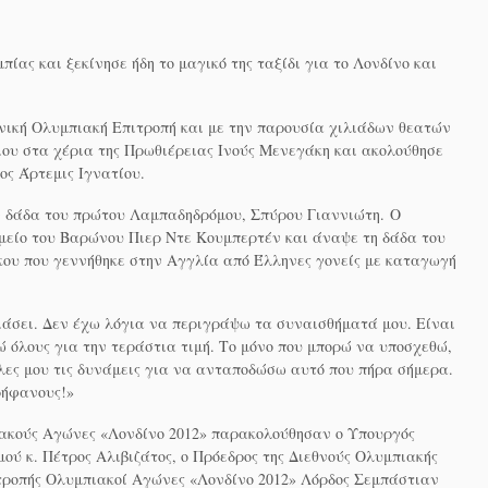
ας και ξεκίνησε ήδη το μαγικό της ταξίδι για το Λονδίνο και
νική Ολυμπιακή Επιτροπή και με την παρουσία χιλιάδων θεατών
λιου στα χέρια της Πρωθιέρειας Ινούς Μενεγάκη και ακολούθησε
ος Άρτεμις Ιγνατίου.
ν δάδα του πρώτου Λαμπαδηδρόμου, Σπύρου Γιαννιώτη. Ο
ημείο του Βαρώνου Πιερ Ντε Κουμπερτέν και άναψε τη δάδα του
ου που γεννήθηκε στην Αγγλία από Έλληνες γονείς με καταγωγή
άσει. Δεν έχω λόγια να περιγράψω τα συναισθήματά μου. Είναι
ώ όλους για την τεράστια τιμή. Το μόνο που μπορώ να υποσχεθώ,
όλες μου τις δυνάμεις για να ανταποδώσω αυτό που πήρα σήμερα.
ρήφανους!»
ιακούς Αγώνες «Λονδίνο 2012» παρακολούθησαν ο Υπουργός
ού κ. Πέτρος Αλιβιζάτος, ο Πρόεδρος της Διεθνούς Ολυμπιακής
ιτροπής Ολυμπιακοί Αγώνες «Λονδίνο 2012» Λόρδος Σεμπάστιαν