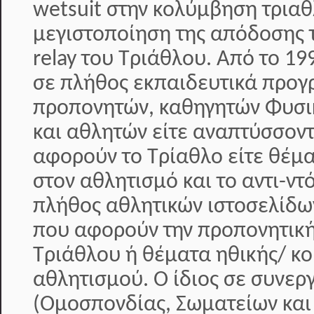
wetsuit στην κολύμβηση τριαθ
μεγιστοποίηση της απόδοσης 
relay του Τριάθλου. Από το 19
σε πλήθος εκπαιδευτικά προ
προπονητών, καθηγητών Φυσι
και αθλητών είτε αναπτύσσοντ
αφορούν το Τρίαθλο είτε θέμ
στον αθλητισμό και το αντι-ντ
πλήθος αθλητικών ιστοσελίδω
που αφορούν την προπονητική
Τριάθλου ή θέματα ηθικής/ κο
αθλητισμού. Ο ίδιος σε συνερ
(Ομοσπονδίας, Σωματείων και