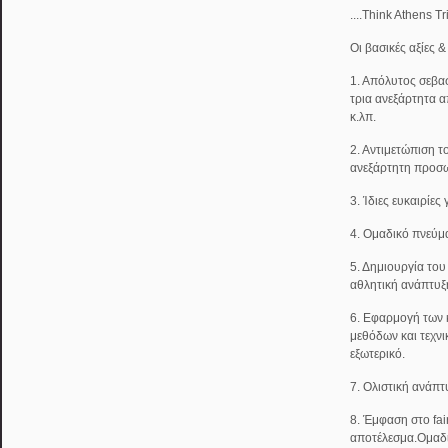
....Think Athens T
Οι βασικές αξίες 
1. Απόλυτος σεβασ
τρια ανεξάρτητα α
κ.λπ.
2. Αντιμετώπιση τ
ανεξάρτητη προσω
3. Ίδιες ευκαιρίες
4. Ομαδικό πνεύμ
5. Δημιουργία του
αθλητική ανάπτυξ
6. Εφαρμογή των
μεθόδων και τεχν
εξωτερικό.
7. Ολιστική ανάπτ
8. Έμφαση στο fai
αποτέλεσμα.Ομαδ