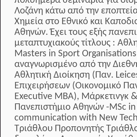
πολυήμερα σεμινάρια για διο
Λοζάνη κάτω από την εποπτεία
Χημεία στο Εθνικό και Καποδι
Αθηνών. Έχει τους εξής πανεπ
μεταπτυχιακούς τίτλους : Αθλ
Masters in Sport Organisati
αναγνωρισμένο από την Διεθν
Αθλητική Διοίκηση (Παν. Leice
Επιχειρήσεων (Οικονομικό Πα
Executive MBA), Μάρκετινγκ &
Πανεπιστήμιο Αθηνών -MSc in
communication with New Tech
Τριάθλου Προπονητής Τριάθλο