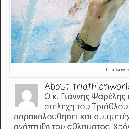
Finis forear
About triathlonworl
Ο κ. Γιάννης Ψαρέλης 
στελέχη του Τριάθλου
παρακολουθήσει και συμμετέχε
ανάπτυξη του αθλήματος. Χρό