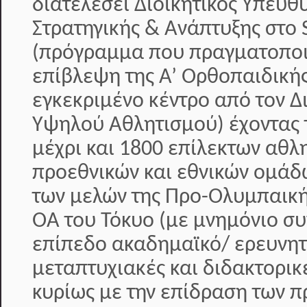
διατελέσει Διοικητικός Υπεύθ
Στρατηγικής & Ανάπτυξης στο S
(πρόγραμμα που πραγματοποιε
επίβλεψη της Α’ Ορθοπαιδικής
εγκεκριμένο κέντρο από τον 
Υψηλού Αθλητισμού) έχοντας 
μέχρι και 1800 επίλεκτων αθλ
προεθνικών και εθνικών ομάδ
των μελών της Προ-Ολυμπαική
ΟΑ του Τόκυο (με μνημόνιο συ
επίπεδο ακαδημαϊκό/ ερευνητ
μεταπτυχιακές και διδακτορικ
κυρίως με την επίδραση των π