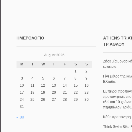
ΗΜΕΡΟΛΌΓΙΟ
ATHENS TRIA
ΤΡΙΆΘΛΟΥ
August 2026
Ζήσε μία μοναδική
M
T
W
T
F
S
S
εμπειρία.
1
2
Γίνε μέλος της κα
3
4
5
6
7
8
9
Ελλάδα.
10
11
12
13
14
15
16
Εμπειροι προπονητ
17
18
19
20
21
22
23
προπονητικές πισ
24
25
26
27
28
29
30
εδώ και 10 χρόνι
31
περιβάλλον Τριάθ
Κάθε προπόνηση κα
« Jul
Think Swim Bike 