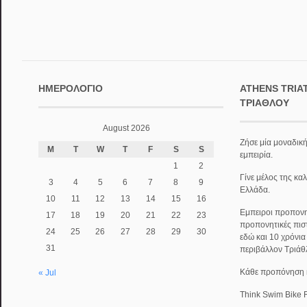
ΗΜΕΡΟΛΌΓΙΟ
ATHENS TRIA
ΤΡΙΆΘΛΟΥ
August 2026
Ζήσε μία μοναδική
M
T
W
T
F
S
S
εμπειρία.
1
2
Γίνε μέλος της κα
3
4
5
6
7
8
9
Ελλάδα.
10
11
12
13
14
15
16
Εμπειροι προπονητ
17
18
19
20
21
22
23
προπονητικές πισ
24
25
26
27
28
29
30
εδώ και 10 χρόνι
31
περιβάλλον Τριάθ
Κάθε προπόνηση κα
« Jul
Think Swim Bike 