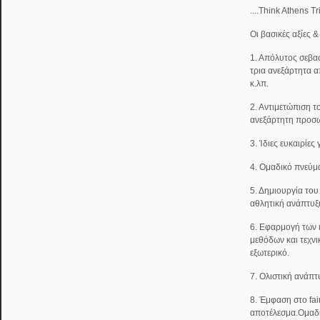
....Think Athens T
Οι βασικές αξίες 
1. Απόλυτος σεβασ
τρια ανεξάρτητα α
κ.λπ.
2. Αντιμετώπιση τ
ανεξάρτητη προσω
3. Ίδιες ευκαιρίες
4. Ομαδικό πνεύμ
5. Δημιουργία του
αθλητική ανάπτυξ
6. Εφαρμογή των
μεθόδων και τεχν
εξωτερικό.
7. Ολιστική ανάπτ
8. Έμφαση στο fai
αποτέλεσμα.Ομαδ