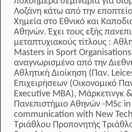
πολυήμερα σεμινάρια για διο
Λοζάνη κάτω από την εποπτεία
Χημεία στο Εθνικό και Καποδι
Αθηνών. Έχει τους εξής πανεπ
μεταπτυχιακούς τίτλους : Αθλ
Masters in Sport Organisati
αναγνωρισμένο από την Διεθν
Αθλητική Διοίκηση (Παν. Leice
Επιχειρήσεων (Οικονομικό Πα
Executive MBA), Μάρκετινγκ &
Πανεπιστήμιο Αθηνών -MSc in
communication with New Tech
Τριάθλου Προπονητής Τριάθλο