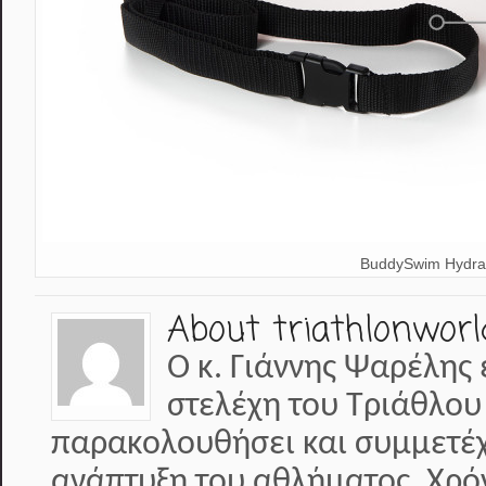
BuddySwim Hydras
About triathlonworl
Ο κ. Γιάννης Ψαρέλης 
στελέχη του Τριάθλου
παρακολουθήσει και συμμετέχε
ανάπτυξη του αθλήματος. Χρό