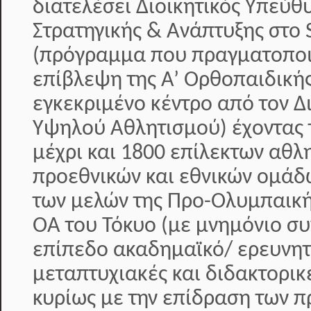
διατελέσει Διοικητικός Υπεύθ
Στρατηγικής & Ανάπτυξης στο S
(πρόγραμμα που πραγματοποιε
επίβλεψη της Α’ Ορθοπαιδικής
εγκεκριμένο κέντρο από τον 
Υψηλού Αθλητισμού) έχοντας 
μέχρι και 1800 επίλεκτων αθλ
προεθνικών και εθνικών ομάδ
των μελών της Προ-Ολυμπαική
ΟΑ του Τόκυο (με μνημόνιο συ
επίπεδο ακαδημαϊκό/ ερευνητ
μεταπτυχιακές και διδακτορικ
κυρίως με την επίδραση των π