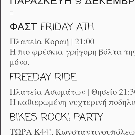
ΠΑΡΑΣΚΕΥΗ 9 ΔΕΚΕΜΒΡΙΟ
ΦΑΣΤ FRIDAY ATH
Πλατεία Κοραή | 21:00
Η πιο φρέσκια γρήγορη βόλτα της 
μόνο.
FREEDAY RIDE
Πλατεία Ασωμάτων | Θησείο 21:3
Η καθιερωμένη νυχτερινή ποδηλ
BIKES ROCK! PARTY
TΩΡΑ Κ44!, Κωνσταντινουπόλεως 44