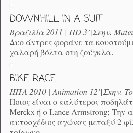
DOWNHILL IN A SUIT
Βραζιλία 2011 | HD 3’|Σκην. Mate
Δυο άντρες φοράνε τα κουστούμι
χαλαρή βόλτα στη ζούγκλα.
BIKE RACE
ΗΠΑ 2010 | Animation 12’|Σκην. To
Ποιος είναι ο καλύτερος ποδηλάτ
Merckx ή ο Lance Armstrong; Την
αυτοσχέδιος αγώνας μεταξύ 2 φί
τρίγωνο.