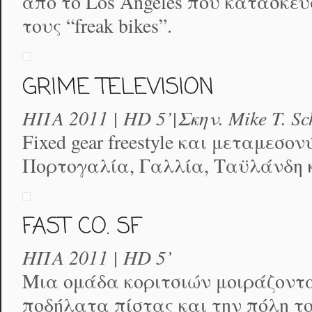
από το Los Angeles που κατασκε
τους “freak bikes”.
GRIME TELEVISION
ΗΠΑ 2011 | HD 5’|Σκην. Mike T. Sc
Fixed gear freestyle και μεταμεσ
Πορτογαλία, Γαλλία, Ταϋλάνδη 
FAST CO. SF
ΗΠΑ 2011 | HD 5’
Μια ομάδα κοριτσιών μοιράζοντα
ποδήλατα πίστας και την πόλη του