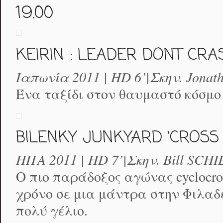
19.00
KEIRIN : LEADER DONT CRA
Ιαπωνία 2011 | HD 6’|Σκην. Jonatha
Ένα ταξίδι στον θαυμαστό κόσμο 
BILENKY JUNKYARD ‘CROSS
ΗΠΑ 2011 | HD 7’|Σκην. Bill SCH
Ο πιο παράδοξος αγώνας cyclocro
χρόνο σε μια μάντρα στην Φιλαδ
πολύ γέλιο.