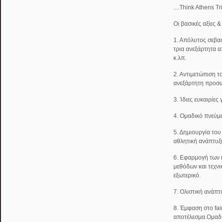
....Think Athens T
Οι βασικές αξίες 
1. Απόλυτος σεβασ
τρια ανεξάρτητα α
κ.λπ.
2. Αντιμετώπιση τ
ανεξάρτητη προσω
3. Ίδιες ευκαιρίες
4. Ομαδικό πνεύμ
5. Δημιουργία του
αθλητική ανάπτυξ
6. Εφαρμογή των
μεθόδων και τεχν
εξωτερικό.
7. Ολιστική ανάπτ
8. Έμφαση στο fai
αποτέλεσμα.Ομαδ