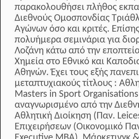
παρακολουθήσει πλήθος εκπαι
Διεθνούς Ομοσπονδίας Τριάθλ
Αγώνων όσο και κριτές. Επίση
πολυήμερα σεμινάρια για διο
Λοζάνη κάτω από την εποπτεία
Χημεία στο Εθνικό και Καποδι
Αθηνών. Έχει τους εξής πανεπ
μεταπτυχιακούς τίτλους : Αθλ
Masters in Sport Organisati
αναγνωρισμένο από την Διεθν
Αθλητική Διοίκηση (Παν. Leice
Επιχειρήσεων (Οικονομικό Πα
Executive MBA), Μάρκετινγκ &