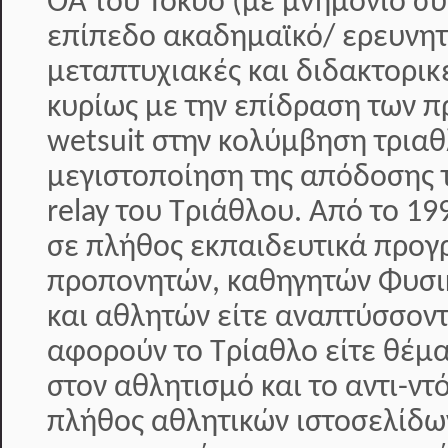
ΟΑ του Τόκυο (με μνημόνιο συ
επίπεδο ακαδημαϊκό/ ερευνητ
μεταπτυχιακές και διδακτορικ
κυρίως με την επίδραση των π
wetsuit στην κολύμβηση τριαθ
μεγιστοποίηση της απόδοσης 
relay του Τριάθλου. Από το 19
σε πλήθος εκπαιδευτικά προ
προπονητών, καθηγητών Φυσι
και αθλητών είτε αναπτύσσοντ
αφορούν το Τρίαθλο είτε θέμ
στον αθλητισμό και το αντι-ντ
πλήθος αθλητικών ιστοσελίδω