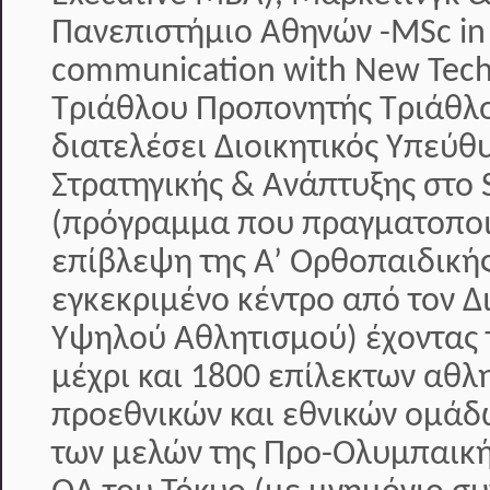
Πανεπιστήμιο Αθηνών -MSc in
communication with New Tech
Τριάθλου Προπονητής Τριάθλο
διατελέσει Διοικητικός Υπεύθ
Στρατηγικής & Ανάπτυξης στο S
(πρόγραμμα που πραγματοποιε
επίβλεψη της Α’ Ορθοπαιδικής
εγκεκριμένο κέντρο από τον 
Υψηλού Αθλητισμού) έχοντας 
μέχρι και 1800 επίλεκτων αθλ
προεθνικών και εθνικών ομάδ
των μελών της Προ-Ολυμπαική