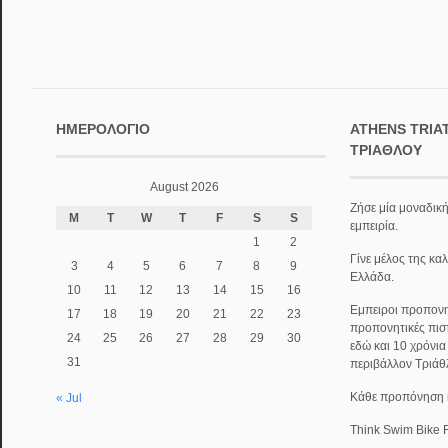
ΗΜΕΡΟΛΌΓΙΟ
ATHENS TRIA
ΤΡΙΆΘΛΟΥ
August 2026
Ζήσε μία μοναδική
M
T
W
T
F
S
S
εμπειρία.
1
2
Γίνε μέλος της κα
3
4
5
6
7
8
9
Ελλάδα.
10
11
12
13
14
15
16
Εμπειροι προπονητ
17
18
19
20
21
22
23
προπονητικές πισ
24
25
26
27
28
29
30
εδώ και 10 χρόνι
31
περιβάλλον Τριάθ
Κάθε προπόνηση κα
« Jul
Think Swim Bike 