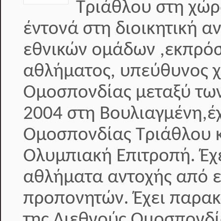
Τριάθλου στη χώρ
έντονά στη διοικητική α
εθνικών ομάδων ,εκπρόσ
αθλήματος, υπεύθυνος 
Ομοσπονδίας μεταξύ των
2004 στη Βουλιαγμένη,έχ
Ομοσπονδίας Τριάθλου κ
Ολυμπιακή Επιτροπή. Έ
αθλήματα αντοχής από ε
προπονητών. Έχει παρακ
της Διεθνούς Ομοσπονδί