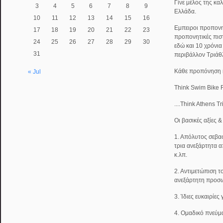
Γίνε μέλος της κα
3
4
5
6
7
8
9
Ελλάδα.
10
11
12
13
14
15
16
Εμπειροι προπονητ
17
18
19
20
21
22
23
προπονητικές πισ
24
25
26
27
28
29
30
εδώ και 10 χρόνι
31
περιβάλλον Τριάθ
Κάθε προπόνηση κα
« Jul
Think Swim Bike 
....Think Athens T
Οι βασικές αξίες 
1. Απόλυτος σεβασ
τρια ανεξάρτητα α
κ.λπ.
2. Αντιμετώπιση τ
ανεξάρτητη προσω
3. Ίδιες ευκαιρίες
4. Ομαδικό πνεύμ