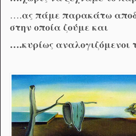
α
ς πάμε παρακάτω αποδε
….
στην οποία ζούμε και
….κυρίως αναλογιζόμενοι τ