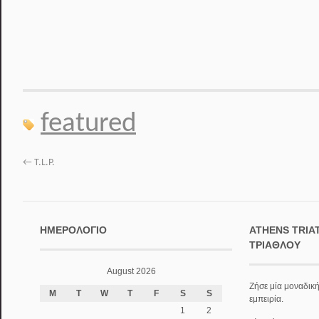
featured
←
T.L.P.
ΗΜΕΡΟΛΌΓΙΟ
ATHENS TRIA
ΤΡΙΆΘΛΟΥ
August 2026
Ζήσε μία μοναδική
M
T
W
T
F
S
S
εμπειρία.
1
2