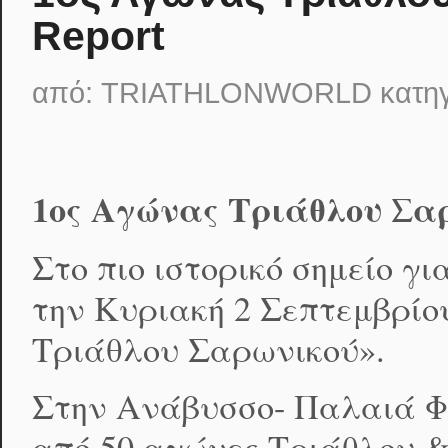
Report
από:
TRIATHLONWORLD
κατη
1
ος
Αγώνας Τριάθλου Σα
Στο πιο ιστορικό σημείο γ
την Κυριακή 2 Σεπτεμβρίο
Τριάθλου Σαρωνικού».
Στην Ανάβυσσο- Παλαιά Φώ
από 50 αγώνες Τριάθλου &