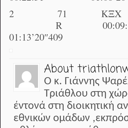
2 71 ΚΞΧ Καγκελίδ
R 00:09:5
01:13’20″409
About triathlon
Ο κ. Γιάννης Ψαρέ
Τριάθλου στη χώρ
έντονά στη διοικητική α
εθνικών ομάδων ,εκπρόσ