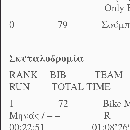
Only Bi
0 79 Σούμπασης
Σκυταλοδρομία
RANK BIB TEA
RUN TOTAL TIME
1 72 Bike Me Πα
Μηνάς / – – 
00:22:51 01:08’26″