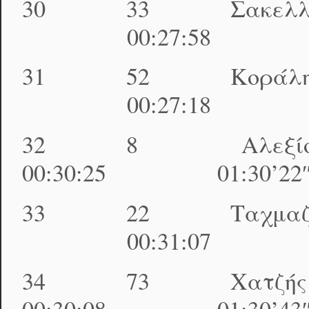
30 33 Σακελλαρίο
00:27:58 01:30
31 52 Κοράλης Κ
00:27:18 01:30
32 8 Αλεξίου
00:30:25 01:30’22″
33 22 Ταχμαζογλ
00:31:07 01:30
34 73 Χατζής 
00:30:08 01:30’43″