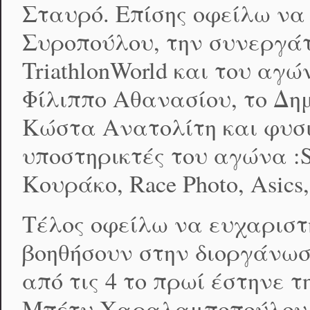
Σταυρό. Επίσης οφείλω να
Συροπούλου, την συνεργάτ
TriathlonWorld και του αγώ
Φίλιππο Αθανασίου, το Δη
Κώστα Ανατολίτη και φυσικ
υποστηρικτές του αγώνα :Sp
Κουράκο, Race Photο, Asics,
Τέλος οφείλω να ευχαριστ
βοηθήσουν στην διοργάνω
από τις 4 το πρωί έστηνε τ
Μπέτυ Χαραλαμποπούλου, 