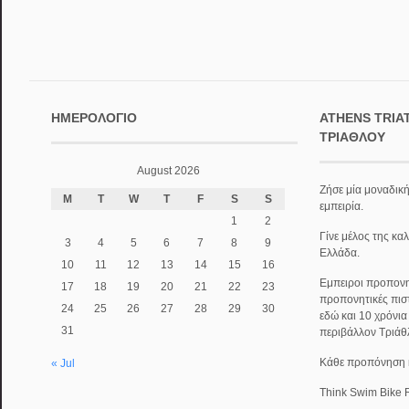
ΗΜΕΡΟΛΌΓΙΟ
ATHENS TRIA
ΤΡΙΆΘΛΟΥ
August 2026
Ζήσε μία μοναδική
M
T
W
T
F
S
S
εμπειρία.
1
2
Γίνε μέλος της κα
3
4
5
6
7
8
9
Ελλάδα.
10
11
12
13
14
15
16
Εμπειροι προπονητ
17
18
19
20
21
22
23
προπονητικές πισ
24
25
26
27
28
29
30
εδώ και 10 χρόνι
31
περιβάλλον Τριάθ
Κάθε προπόνηση κα
« Jul
Think Swim Bike 