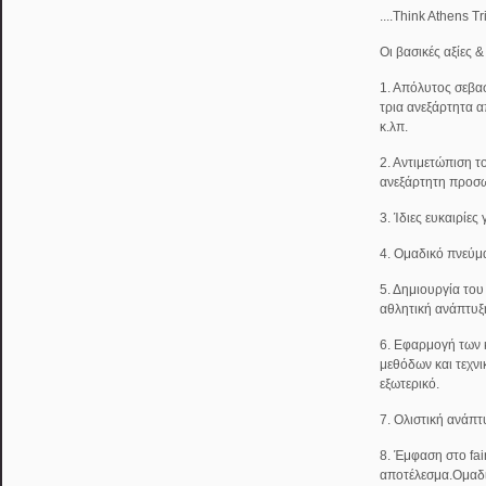
....Think Athens T
Οι βασικές αξίες 
1. Απόλυτος σεβασ
τρια ανεξάρτητα α
κ.λπ.
2. Αντιμετώπιση τ
ανεξάρτητη προσω
3. Ίδιες ευκαιρίες
4. Ομαδικό πνεύμ
5. Δημιουργία του
αθλητική ανάπτυξ
6. Εφαρμογή των
μεθόδων και τεχν
εξωτερικό.
7. Ολιστική ανάπτ
8. Έμφαση στο fai
αποτέλεσμα.Ομαδ