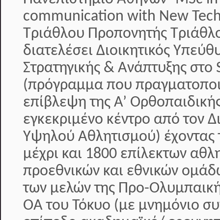
communication with New Tech
Τριάθλου Προπονητής Τριάθλο
διατελέσει Διοικητικός Υπεύθ
Στρατηγικής & Ανάπτυξης στο S
(πρόγραμμα που πραγματοποιε
επίβλεψη της Α’ Ορθοπαιδικής
εγκεκριμένο κέντρο από τον 
Υψηλού Αθλητισμού) έχοντας 
μέχρι και 1800 επίλεκτων αθλ
προεθνικών και εθνικών ομάδ
των μελών της Προ-Ολυμπαική
ΟΑ του Τόκυο (με μνημόνιο συ