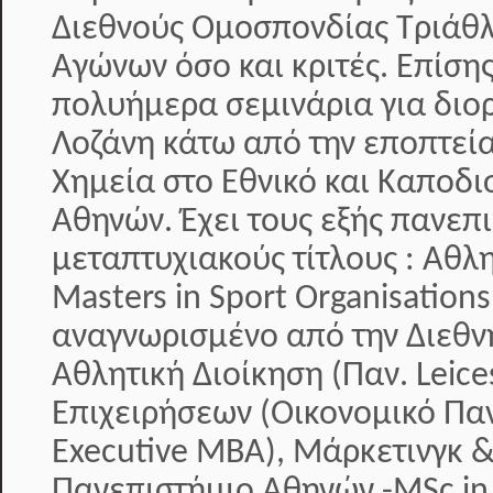
Διεθνούς Ομοσπονδίας Τριάθλ
Αγώνων όσο και κριτές. Επίση
πολυήμερα σεμινάρια για διο
Λοζάνη κάτω από την εποπτεία
Χημεία στο Εθνικό και Καποδι
Αθηνών. Έχει τους εξής πανεπ
μεταπτυχιακούς τίτλους : Αθλ
Masters in Sport Organisati
αναγνωρισμένο από την Διεθν
Αθλητική Διοίκηση (Παν. Leice
Επιχειρήσεων (Οικονομικό Πα
Executive MBA), Μάρκετινγκ &
Πανεπιστήμιο Αθηνών -MSc in