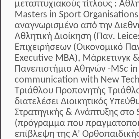
μεταπτυχιακούς τίτλους : Αθλ
Masters in Sport Organisati
αναγνωρισμένο από την Διεθν
Αθλητική Διοίκηση (Παν. Leice
Επιχειρήσεων (Οικονομικό Πα
Executive MBA), Μάρκετινγκ &
Πανεπιστήμιο Αθηνών -MSc in
communication with New Tech
Τριάθλου Προπονητής Τριάθλο
διατελέσει Διοικητικός Υπεύθ
Στρατηγικής & Ανάπτυξης στο S
(πρόγραμμα που πραγματοποιε
επίβλεψη της Α’ Ορθοπαιδικής