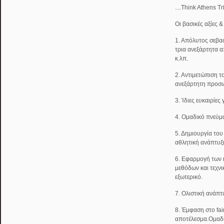
....Think Athens T
Οι βασικές αξίες 
1. Απόλυτος σεβασ
τρια ανεξάρτητα α
κ.λπ.
2. Αντιμετώπιση τ
ανεξάρτητη προσω
3. Ίδιες ευκαιρίες
4. Ομαδικό πνεύμ
5. Δημιουργία του
αθλητική ανάπτυξ
6. Εφαρμογή των
μεθόδων και τεχν
εξωτερικό.
7. Ολιστική ανάπτ
8. Έμφαση στο fai
αποτέλεσμα.Ομαδ