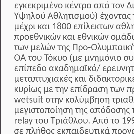
εγκεκριμένο κέντρο από τον 
Υψηλού Αθλητισμού) έχοντας 
μέχρι και 1800 επίλεκτων αθλ
προεθνικών και εθνικών ομάδ
των μελών της Προ-Ολυμπαική
ΟΑ του Τόκυο (με μνημόνιο συ
επίπεδο ακαδημαϊκό/ ερευνητ
μεταπτυχιακές και διδακτορικ
κυρίως με την επίδραση των π
wetsuit στην κολύμβηση τριαθ
μεγιστοποίηση της απόδοσης 
relay του Τριάθλου. Από το 19
σε πλήθος εκπαιδευτικά προ