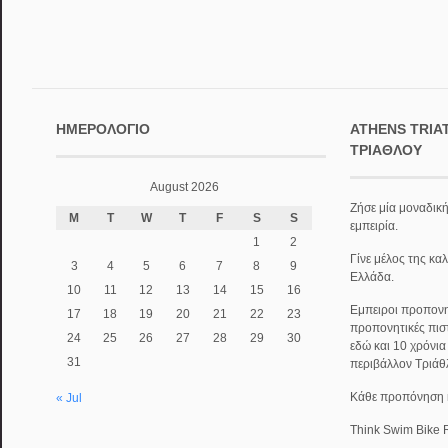
ΗΜΕΡΟΛΌΓΙΟ
ATHENS TRIA
ΤΡΙΆΘΛΟΥ
August 2026
Ζήσε μία μοναδική
M
T
W
T
F
S
S
εμπειρία.
1
2
Γίνε μέλος της κα
3
4
5
6
7
8
9
Ελλάδα.
10
11
12
13
14
15
16
Εμπειροι προπονητ
17
18
19
20
21
22
23
προπονητικές πισ
24
25
26
27
28
29
30
εδώ και 10 χρόνι
31
περιβάλλον Τριάθ
Κάθε προπόνηση κα
« Jul
Think Swim Bike 