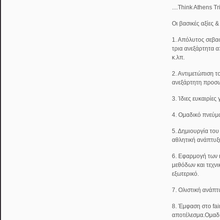
....Think Athens T
Οι βασικές αξίες 
1. Απόλυτος σεβασ
τρια ανεξάρτητα α
κ.λπ.
2. Αντιμετώπιση τ
ανεξάρτητη προσω
3. Ίδιες ευκαιρίες
4. Ομαδικό πνεύμ
5. Δημιουργία του
αθλητική ανάπτυξ
6. Εφαρμογή των
μεθόδων και τεχν
εξωτερικό.
7. Ολιστική ανάπτ
8. Έμφαση στο fai
αποτέλεσμα.Ομαδ