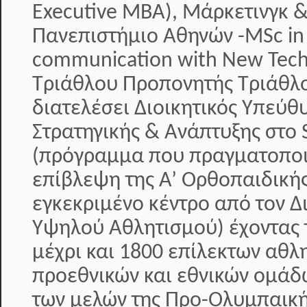
Executive MBA), Μάρκετινγκ &
Πανεπιστήμιο Αθηνών -MSc in
communication with New Tech
Τριάθλου Προπονητής Τριάθλο
διατελέσει Διοικητικός Υπεύθ
Στρατηγικής & Ανάπτυξης στο S
(πρόγραμμα που πραγματοποιε
επίβλεψη της Α’ Ορθοπαιδικής
εγκεκριμένο κέντρο από τον 
Υψηλού Αθλητισμού) έχοντας 
μέχρι και 1800 επίλεκτων αθλ
προεθνικών και εθνικών ομάδ
των μελών της Προ-Ολυμπαική