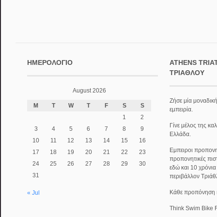
ΗΜΕΡΟΛΌΓΙΟ
ATHENS TRIA
ΤΡΙΆΘΛΟΥ
August 2026
Ζήσε μία μοναδική
M
T
W
T
F
S
S
εμπειρία.
1
2
Γίνε μέλος της κα
3
4
5
6
7
8
9
Ελλάδα.
10
11
12
13
14
15
16
Εμπειροι προπονητ
17
18
19
20
21
22
23
προπονητικές πισ
24
25
26
27
28
29
30
εδώ και 10 χρόνι
31
περιβάλλον Τριάθ
Κάθε προπόνηση κα
« Jul
Think Swim Bike 