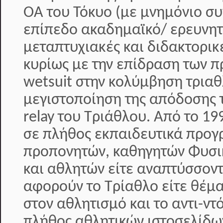
ΟΑ του Τόκυο (με μνημόνιο συ
επίπεδο ακαδημαϊκό/ ερευνητ
μεταπτυχιακές και διδακτορικ
κυρίως με την επίδραση των π
wetsuit στην κολύμβηση τριαθ
μεγιστοποίηση της απόδοσης 
relay του Τριάθλου. Από το 19
σε πλήθος εκπαιδευτικά προ
προπονητών, καθηγητών Φυσι
και αθλητών είτε αναπτύσσοντ
αφορούν το Τρίαθλο είτε θέμ
στον αθλητισμό και το αντι-ντ
πλήθος αθλητικών ιστοσελίδω