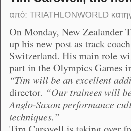
από:
TRIATHLONWORLD
κατη
On Monday, New Zealander Tim
up his new post as track coac
Switzerland. His main role wil
part in the Olympics Games i
“Tim will be an excellent addi
. “Our trainees will b
director
Anglo-Saxon performance cult
techniques.”
Tim Carswell is taking over 