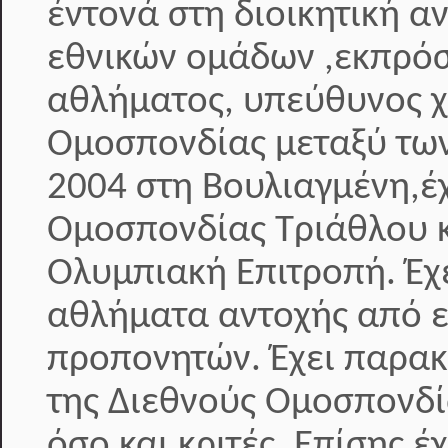
έντονά στη διοικητική α
εθνικών ομάδων ,εκπρόσ
αθλήματος, υπεύθυνος 
Ομοσπονδίας μεταξύ των
2004 στη Βουλιαγμένη,έχ
Ομοσπονδίας Τριάθλου κ
Ολυμπιακή Επιτροπή. Έ
αθλήματα αντοχής από ε
προπονητών. Έχει παρακ
της Διεθνούς Ομοσπονδί
όσο και κριτές. Επίσης 