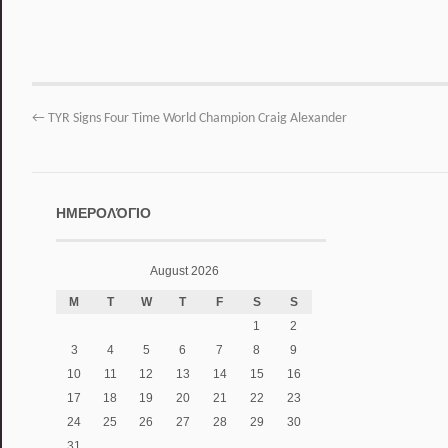
←
TYR Signs Four Time World Champion Craig Alexander
ΗΜΕΡΟΛΌΓΙΟ
August 2026
M
T
W
T
F
S
S
1
2
3
4
5
6
7
8
9
10
11
12
13
14
15
16
17
18
19
20
21
22
23
24
25
26
27
28
29
30
31