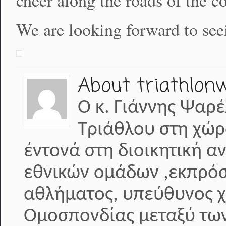
cheer along the roads of the co
We are looking forward to seei
About triathlon
Ο κ. Γιάννης Ψαρέ
Τριάθλου στη χώρ
έντονά στη διοικητική α
εθνικών ομάδων ,εκπρόσ
αθλήματος, υπεύθυνος 
Ομοσπονδίας μεταξύ των