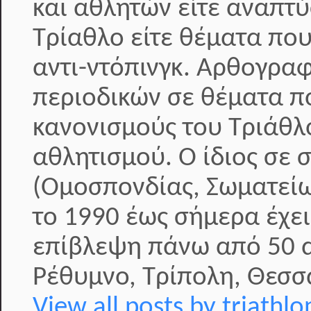
και αθλητών είτε αναπτ
Τρίαθλο είτε θέματα που
αντι-ντόπινγκ. Αρθογραφ
περιοδικών σε θέματα π
κανονισμούς του Τριάθλ
αθλητισμού. Ο ίδιος σε 
(Ομοσπονδίας, Σωματείω
το 1990 έως σήμερα έχει
επίβλεψη πάνω από 50 α
Ρέθυμνο, Τρίπολη, Θεσσα
View all posts by triathl