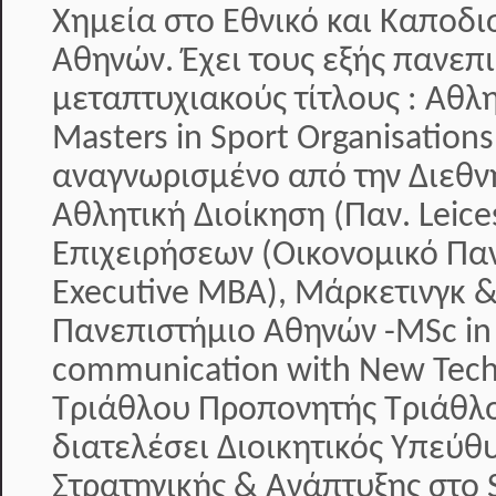
Χημεία στο Εθνικό και Καποδι
Αθηνών. Έχει τους εξής πανεπ
μεταπτυχιακούς τίτλους : Αθλ
Masters in Sport Organisati
αναγνωρισμένο από την Διεθν
Αθλητική Διοίκηση (Παν. Leice
Επιχειρήσεων (Οικονομικό Πα
Executive MBA), Μάρκετινγκ &
Πανεπιστήμιο Αθηνών -MSc in
communication with New Tech
Τριάθλου Προπονητής Τριάθλο
διατελέσει Διοικητικός Υπεύθ
Στρατηγικής & Ανάπτυξης στο S