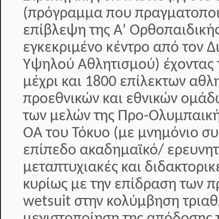
(πρόγραμμα που πραγματοποιε
επίβλεψη της Α’ Ορθοπαιδικής
εγκεκριμένο κέντρο από τον 
Υψηλού Αθλητισμού) έχοντας 
μέχρι και 1800 επίλεκτων αθλ
προεθνικών και εθνικών ομάδ
των μελών της Προ-Ολυμπαική
ΟΑ του Τόκυο (με μνημόνιο συ
επίπεδο ακαδημαϊκό/ ερευνητ
μεταπτυχιακές και διδακτορικ
κυρίως με την επίδραση των π
wetsuit στην κολύμβηση τριαθ