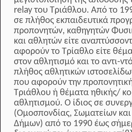
μεγιστοποίηση της απόδοσης 
relay του Τριάθλου. Από το 19
σε πλήθος εκπαιδευτικά προ
προπονητών, καθηγητών Φυσι
και αθλητών είτε αναπτύσσοντ
αφορούν το Τρίαθλο είτε θέμ
στον αθλητισμό και το αντι-ντ
πλήθος αθλητικών ιστοσελίδω
που αφορούν την προπονητική
Τριάθλου ή θέματα ηθικής/ κο
αθλητισμού. Ο ίδιος σε συνερ
(Ομοσπονδίας, Σωματείων και
Δήμων) από το 1990 έως σήμερ