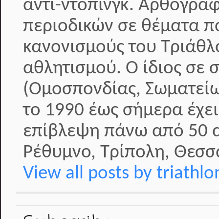
αντι-ντόπινγκ. Αρθογραφ
περιοδικών σε θέματα π
κανονισμούς του Τριάθλ
αθλητισμού. Ο ίδιος σε 
(Ομοσπονδίας, Σωματείω
το 1990 έως σήμερα έχει
επίβλεψη πάνω από 50 α
Ρέθυμνο, Τρίπολη, Θεσσα
View all posts by triathl