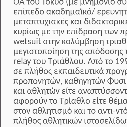
ΟΑ του Τόκυο (με μνημόνιο συ
επίπεδο ακαδημαϊκό/ ερευνητ
μεταπτυχιακές και διδακτορικ
κυρίως με την επίδραση των π
wetsuit στην κολύμβηση τριαθ
μεγιστοποίηση της απόδοσης 
relay του Τριάθλου. Από το 19
σε πλήθος εκπαιδευτικά προ
προπονητών, καθηγητών Φυσι
και αθλητών είτε αναπτύσσοντ
αφορούν το Τρίαθλο είτε θέμ
στον αθλητισμό και το αντι-ντ
πλήθος αθλητικών ιστοσελίδω