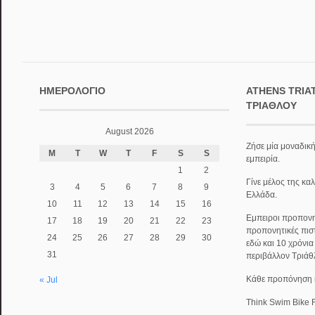
ΗΜΕΡΟΛΌΓΙΟ
ATHENS TRIA
ΤΡΙΆΘΛΟΥ
August 2026
Ζήσε μία μοναδική
M
T
W
T
F
S
S
εμπειρία.
1
2
Γίνε μέλος της κα
3
4
5
6
7
8
9
Ελλάδα.
10
11
12
13
14
15
16
Εμπειροι προπονητ
17
18
19
20
21
22
23
προπονητικές πισ
24
25
26
27
28
29
30
εδώ και 10 χρόνι
31
περιβάλλον Τριάθ
Κάθε προπόνηση κα
« Jul
Think Swim Bike 