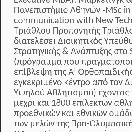
Executive MBA), Μάρκετινγκ &
Πανεπιστήμιο Αθηνών -MSc in
communication with New Tech
Τριάθλου Προπονητής Τριάθλο
διατελέσει Διοικητικός Υπεύθ
Στρατηγικής & Ανάπτυξης στο S
(πρόγραμμα που πραγματοποιε
επίβλεψη της Α’ Ορθοπαιδικής
εγκεκριμένο κέντρο από τον 
Υψηλού Αθλητισμού) έχοντας 
μέχρι και 1800 επίλεκτων αθλ
προεθνικών και εθνικών ομάδ
των μελών της Προ-Ολυμπαική