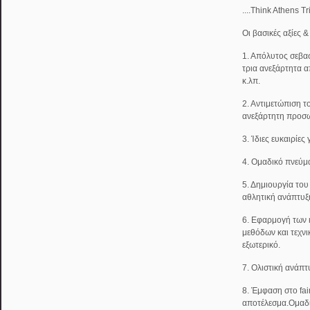
....Think Athens T
Οι βασικές αξίες 
1. Απόλυτος σεβασ
τρια ανεξάρτητα α
κ.λπ.
2. Αντιμετώπιση τ
ανεξάρτητη προσω
3. Ίδιες ευκαιρίες
4. Ομαδικό πνεύμ
5. Δημιουργία του
αθλητική ανάπτυξ
6. Εφαρμογή των
μεθόδων και τεχν
εξωτερικό.
7. Ολιστική ανάπτ
8. Έμφαση στο fai
αποτέλεσμα.Ομαδ